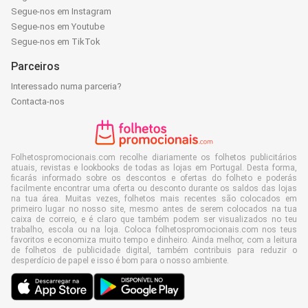
Segue-nos em Instagram
Segue-nos em Youtube
Segue-nos em TikTok
Parceiros
Interessado numa parceria?
Contacta-nos
Folhetospromocionais.com recolhe diariamente os folhetos publicitários
atuais, revistas e lookbooks de todas as lojas em Portugal. Desta forma,
ficarás informado sobre os descontos e ofertas do folheto e poderás
facilmente encontrar uma oferta ou desconto durante os saldos das lojas
na tua área. Muitas vezes, folhetos mais recentes são colocados em
primeiro lugar no nosso site, mesmo antes de serem colocados na tua
caixa de correio, e é claro que também podem ser visualizados no teu
trabalho, escola ou na loja. Coloca folhetospromocionais.com nos teus
favoritos e economiza muito tempo e dinheiro. Ainda melhor, com a leitura
de folhetos de publicidade digital, também contribuis para reduzir o
desperdício de papel e isso é bom para o nosso ambiente.