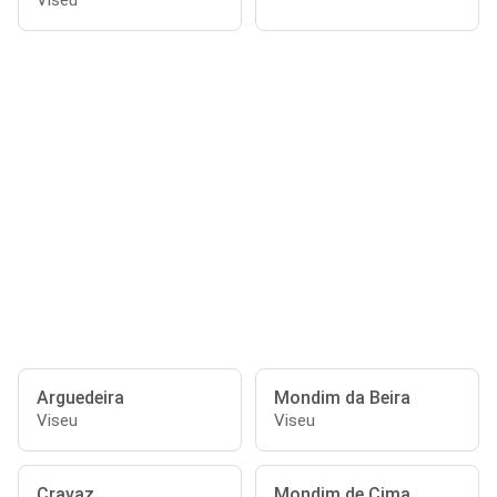
Viseu
Arguedeira
Mondim da Beira
Viseu
Viseu
Cravaz
Mondim de Cima