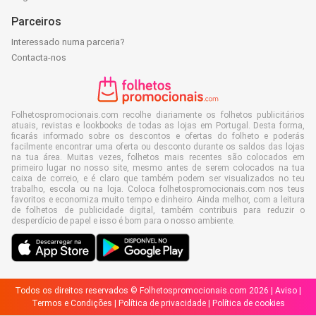
Parceiros
Interessado numa parceria?
Contacta-nos
Folhetospromocionais.com recolhe diariamente os folhetos publicitários
atuais, revistas e lookbooks de todas as lojas em Portugal. Desta forma,
ficarás informado sobre os descontos e ofertas do folheto e poderás
facilmente encontrar uma oferta ou desconto durante os saldos das lojas
na tua área. Muitas vezes, folhetos mais recentes são colocados em
primeiro lugar no nosso site, mesmo antes de serem colocados na tua
caixa de correio, e é claro que também podem ser visualizados no teu
trabalho, escola ou na loja. Coloca folhetospromocionais.com nos teus
favoritos e economiza muito tempo e dinheiro. Ainda melhor, com a leitura
de folhetos de publicidade digital, também contribuis para reduzir o
desperdício de papel e isso é bom para o nosso ambiente.
Todos os direitos reservados © Folhetospromocionais.com 2026 |
Aviso
|
Termos e Condições
|
Política de privacidade
|
Política de cookies