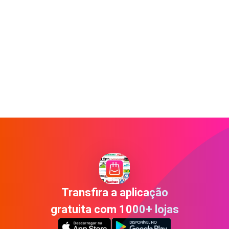
Transfira a aplicação
gratuita com 1000+ lojas