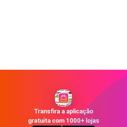
Transfira a aplicação
gratuita com 1000+ lojas