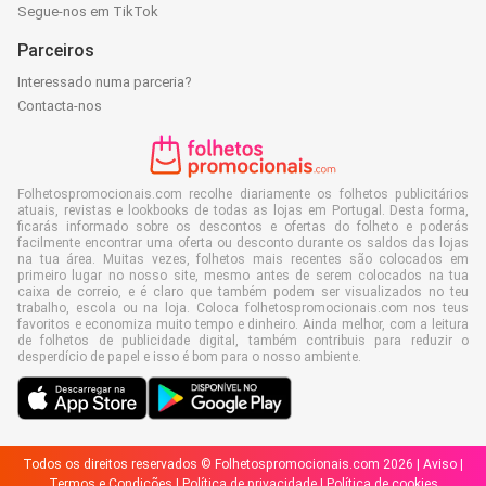
Segue-nos em TikTok
Parceiros
Interessado numa parceria?
Contacta-nos
Folhetospromocionais.com recolhe diariamente os folhetos publicitários
atuais, revistas e lookbooks de todas as lojas em Portugal. Desta forma,
ficarás informado sobre os descontos e ofertas do folheto e poderás
facilmente encontrar uma oferta ou desconto durante os saldos das lojas
na tua área. Muitas vezes, folhetos mais recentes são colocados em
primeiro lugar no nosso site, mesmo antes de serem colocados na tua
caixa de correio, e é claro que também podem ser visualizados no teu
trabalho, escola ou na loja. Coloca folhetospromocionais.com nos teus
favoritos e economiza muito tempo e dinheiro. Ainda melhor, com a leitura
de folhetos de publicidade digital, também contribuis para reduzir o
desperdício de papel e isso é bom para o nosso ambiente.
Todos os direitos reservados © Folhetospromocionais.com 2026 |
Aviso
|
Termos e Condições
|
Política de privacidade
|
Política de cookies