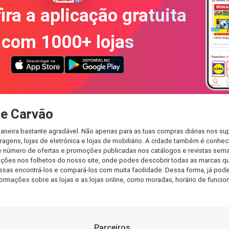
ira a aplicação gratuita
com 1000+ lojas
de Carvão
aneira bastante agradável. Não apenas para as tuas compras diárias nos s
agens, lojas de eletrónica e lojas de mobiliário. A cidade também é conheci
 número de ofertas e promoções publicadas nos catálogos e revistas seman
ções nos folhetos do nosso site, onde podes descobrir todas as marcas qu
s encontrá-los e compará-los com muita facilidade. Dessa forma, já podes 
informações sobre as lojas e as lojas online, como moradas, horário de fu
Parceiros