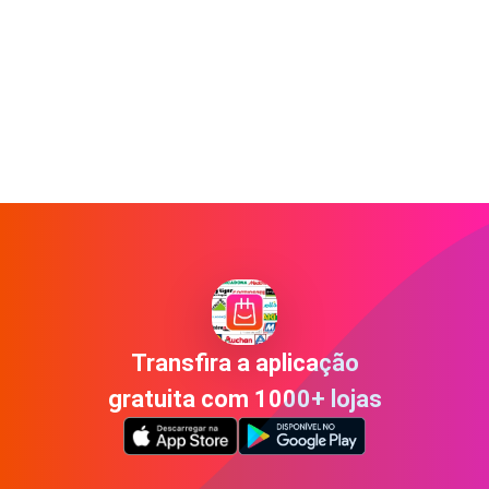
Transfira a aplicação
gratuita com 1000+ lojas