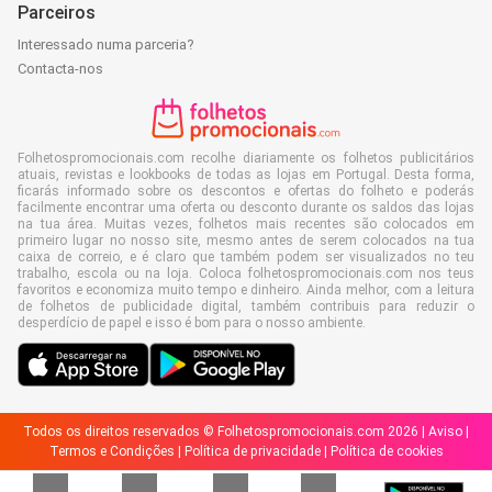
Parceiros
Interessado numa parceria?
Contacta-nos
Folhetospromocionais.com recolhe diariamente os folhetos publicitários
atuais, revistas e lookbooks de todas as lojas em Portugal. Desta forma,
ficarás informado sobre os descontos e ofertas do folheto e poderás
facilmente encontrar uma oferta ou desconto durante os saldos das lojas
na tua área. Muitas vezes, folhetos mais recentes são colocados em
primeiro lugar no nosso site, mesmo antes de serem colocados na tua
caixa de correio, e é claro que também podem ser visualizados no teu
trabalho, escola ou na loja. Coloca folhetospromocionais.com nos teus
favoritos e economiza muito tempo e dinheiro. Ainda melhor, com a leitura
de folhetos de publicidade digital, também contribuis para reduzir o
desperdício de papel e isso é bom para o nosso ambiente.
Todos os direitos reservados © Folhetospromocionais.com 2026 |
Aviso
|
Termos e Condições
|
Política de privacidade
|
Política de cookies