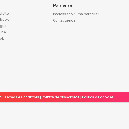
Parceiros
letter
Interessado numa parceria?
ebook
Contacta-nos
agram
ube
Tok
o
|
Termos e Condições
|
Política de privacidade
|
Política de cookies