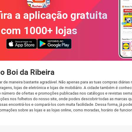
ira a aplicação gratuita
com 1000+ lojas
o Boi da Ribeira
rar de maneira bastante agradável. Não apenas para as tuas compras diárias
agens, lojas de eletrónica e lojas de mobiliário. A cidade também é conheci
 número de ofertas e promoções publicadas nos catálogos e revistas seman
ções nos folhetos do nosso site, onde podes descobrir todas as marcas que
as encontrá-los e compará-los com muita facilidade. Dessa forma, já podes 
informações sobre as lojas e as lojas online, como moradas, horário de fu