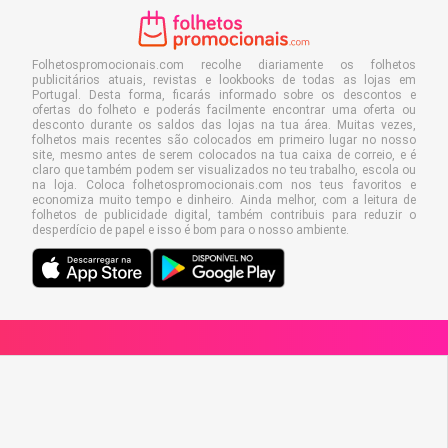
Folhetospromocionais.com recolhe diariamente os folhetos
publicitários atuais, revistas e lookbooks de todas as lojas em
Portugal. Desta forma, ficarás informado sobre os descontos e
ofertas do folheto e poderás facilmente encontrar uma oferta ou
desconto durante os saldos das lojas na tua área. Muitas vezes,
folhetos mais recentes são colocados em primeiro lugar no nosso
site, mesmo antes de serem colocados na tua caixa de correio, e é
claro que também podem ser visualizados no teu trabalho, escola ou
na loja. Coloca folhetospromocionais.com nos teus favoritos e
economiza muito tempo e dinheiro. Ainda melhor, com a leitura de
folhetos de publicidade digital, também contribuis para reduzir o
desperdício de papel e isso é bom para o nosso ambiente.