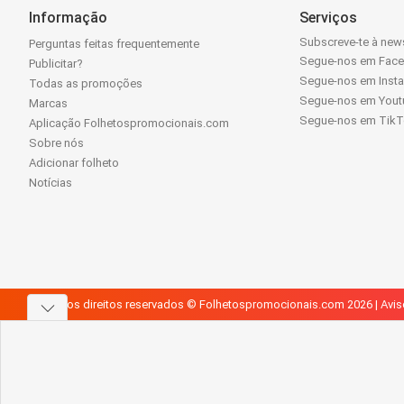
Informação
Serviços
Subscreve-te à news
Perguntas feitas frequentemente
Segue-nos em Fac
Publicitar?
Segue-nos em Inst
Todas as promoções
Segue-nos em Yout
Marcas
Segue-nos em Tik
Aplicação Folhetospromocionais.com
Sobre nós
Adicionar folheto
Notícias
Todos os direitos reservados © Folhetospromocionais.com 2026 |
Avis