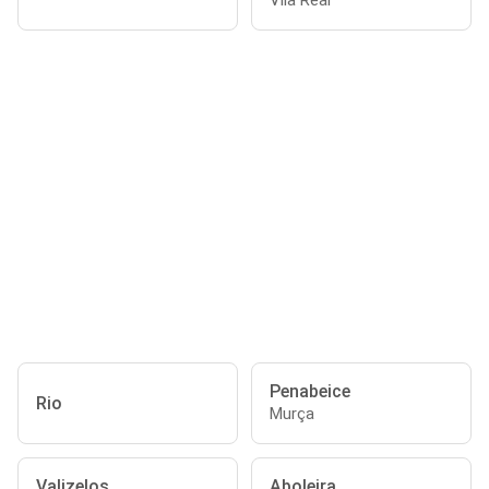
Vila Real
Penabeice
Rio
Murça
Valizelos
Aboleira