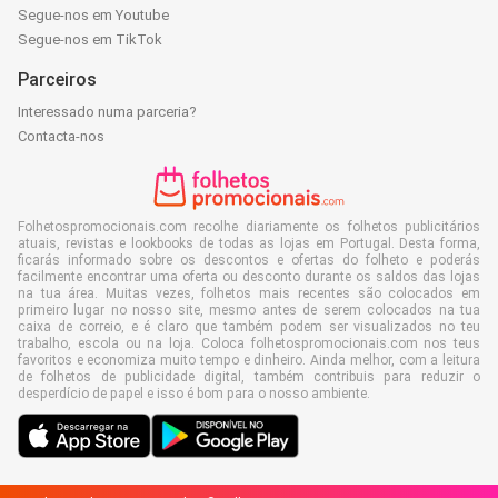
Segue-nos em Youtube
Segue-nos em TikTok
Parceiros
Interessado numa parceria?
Contacta-nos
Folhetospromocionais.com recolhe diariamente os folhetos publicitários
atuais, revistas e lookbooks de todas as lojas em Portugal. Desta forma,
ficarás informado sobre os descontos e ofertas do folheto e poderás
facilmente encontrar uma oferta ou desconto durante os saldos das lojas
na tua área. Muitas vezes, folhetos mais recentes são colocados em
primeiro lugar no nosso site, mesmo antes de serem colocados na tua
caixa de correio, e é claro que também podem ser visualizados no teu
trabalho, escola ou na loja. Coloca folhetospromocionais.com nos teus
favoritos e economiza muito tempo e dinheiro. Ainda melhor, com a leitura
de folhetos de publicidade digital, também contribuis para reduzir o
desperdício de papel e isso é bom para o nosso ambiente.