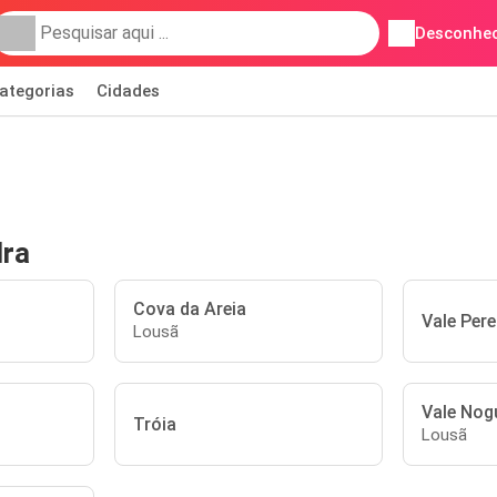
Desconhec
ategorias
Cidades
dra
Cova da Areia
Vale Pere
Lousã
Vale Nog
Tróia
Lousã