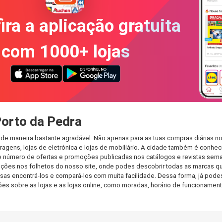
ira a aplicação gratuita
com 1000+ lojas
Porto da Pedra
 de maneira bastante agradável. Não apenas para as tuas compras diárias n
agens, lojas de eletrónica e lojas de mobiliário. A cidade também é conheci
 número de ofertas e promoções publicadas nos catálogos e revistas seman
ções nos folhetos do nosso site, onde podes descobrir todas as marcas qu
 encontrá-los e compará-los com muita facilidade. Dessa forma, já podes f
ções sobre as lojas e as lojas online, como moradas, horário de funcionam