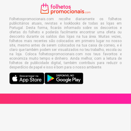
Folhetospromocionais.com recolhe diariamente os folhetos
publicitários atuais, revistas e lookbooks de todas as lojas em
Portugal. Desta forma, ficarás informado sobre os descontos e
ofertas do folheto e poderás facilmente encontrar uma oferta ou
desconto durante os saldos das lojas na tua área. Muitas vezes,
folhetos mais recentes são colocados em primeiro lugar no nosso
site, mesmo antes de serem colocados na tua caixa de correio, e é
claro que também podem ser visualizados no teu trabalho, escola ou
na loja. Coloca folhetospromocionais.com nos teus favoritos e
economiza muito tempo e dinheiro. Ainda melhor, com a leitura de
folhetos de publicidade digital, também contribuis para reduzir o
desperdício de papel e isso é bom para o nosso ambiente.