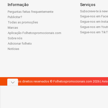
Informação
Serviços
Subscreve-te à news
Perguntas feitas frequentemente
Segue-nos em Fac
Publicitar?
Segue-nos em Inst
Todas as promoções
Segue-nos em Yout
Marcas
Segue-nos em Tik
Aplicação Folhetospromocionais.com
Sobre nós
Adicionar folheto
Notícias
Todos os direitos reservados © Folhetospromocionais.com 2026 |
Avis