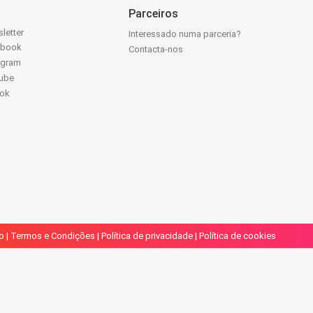
Parceiros
letter
Interessado numa parceria?
ebook
Contacta-nos
agram
ube
Tok
o
|
Termos e Condições
|
Política de privacidade
|
Política de cookies