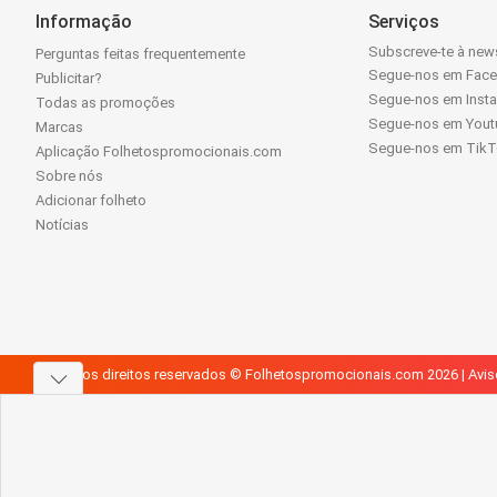
Informação
Serviços
Subscreve-te à news
Perguntas feitas frequentemente
Segue-nos em Fac
Publicitar?
Segue-nos em Inst
Todas as promoções
Segue-nos em Yout
Marcas
Segue-nos em Tik
Aplicação Folhetospromocionais.com
Sobre nós
Adicionar folheto
Notícias
Todos os direitos reservados © Folhetospromocionais.com 2026 |
Avis