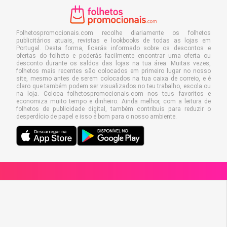
Folhetospromocionais.com recolhe diariamente os folhetos
publicitários atuais, revistas e lookbooks de todas as lojas em
Portugal. Desta forma, ficarás informado sobre os descontos e
ofertas do folheto e poderás facilmente encontrar uma oferta ou
desconto durante os saldos das lojas na tua área. Muitas vezes,
folhetos mais recentes são colocados em primeiro lugar no nosso
site, mesmo antes de serem colocados na tua caixa de correio, e é
claro que também podem ser visualizados no teu trabalho, escola ou
na loja. Coloca folhetospromocionais.com nos teus favoritos e
economiza muito tempo e dinheiro. Ainda melhor, com a leitura de
folhetos de publicidade digital, também contribuis para reduzir o
desperdício de papel e isso é bom para o nosso ambiente.