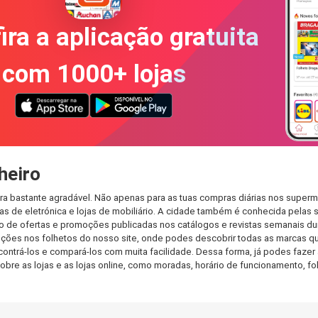
ira a aplicação gratuita
com 1000+ lojas
heiro
ra bastante agradável. Não apenas para as tuas compras diárias nos superm
s de eletrónica e lojas de mobiliário. A cidade também é conhecida pelas s
de ofertas e promoções publicadas nos catálogos e revistas semanais dur
ões nos folhetos do nosso site, onde podes descobrir todas as marcas que
rá-los e compará-los com muita facilidade. Dessa forma, já podes fazer a 
sobre as lojas e as lojas online, como moradas, horário de funcionamento,