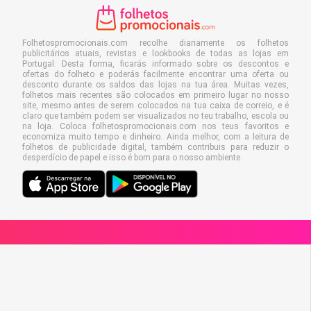
Folhetospromocionais.com recolhe diariamente os folhetos
publicitários atuais, revistas e lookbooks de todas as lojas em
Portugal. Desta forma, ficarás informado sobre os descontos e
ofertas do folheto e poderás facilmente encontrar uma oferta ou
desconto durante os saldos das lojas na tua área. Muitas vezes,
folhetos mais recentes são colocados em primeiro lugar no nosso
site, mesmo antes de serem colocados na tua caixa de correio, e é
claro que também podem ser visualizados no teu trabalho, escola ou
na loja. Coloca folhetospromocionais.com nos teus favoritos e
economiza muito tempo e dinheiro. Ainda melhor, com a leitura de
folhetos de publicidade digital, também contribuis para reduzir o
desperdício de papel e isso é bom para o nosso ambiente.