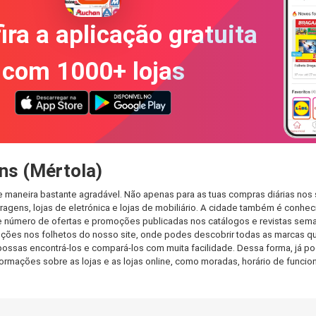
ira a aplicação gratuita
com 1000+ lojas
ns (Mértola)
e maneira bastante agradável. Não apenas para as tuas compras diárias nos
agens, lojas de eletrónica e lojas de mobiliário. A cidade também é conheci
 número de ofertas e promoções publicadas nos catálogos e revistas seman
ções nos folhetos do nosso site, onde podes descobrir todas as marcas qu
ssas encontrá-los e compará-los com muita facilidade. Dessa forma, já pode
informações sobre as lojas e as lojas online, como moradas, horário de fu