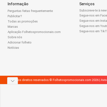
Informação
Serviços
Subscreve-te à news
Perguntas feitas frequentemente
Segue-nos em Fac
Publicitar?
Segue-nos em Inst
Todas as promoções
Segue-nos em Yout
Marcas
Segue-nos em Tik
Aplicação Folhetospromocionais.com
Sobre nós
Adicionar folheto
Notícias
Todos os direitos reservados © Folhetospromocionais.com 2026 |
Avis