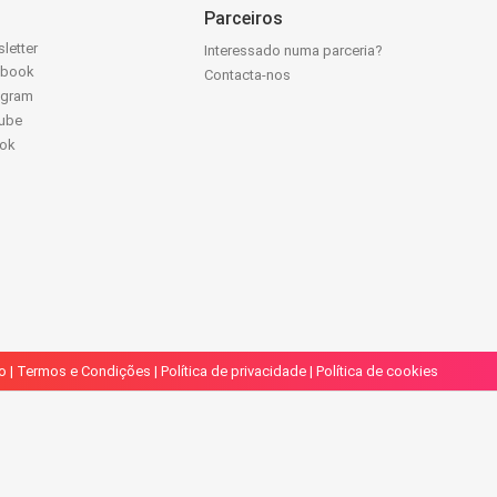
Parceiros
letter
Interessado numa parceria?
ebook
Contacta-nos
agram
ube
Tok
o
|
Termos e Condições
|
Política de privacidade
|
Política de cookies