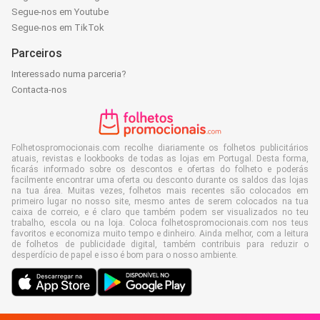
Segue-nos em Youtube
Segue-nos em TikTok
Parceiros
Interessado numa parceria?
Contacta-nos
Folhetospromocionais.com recolhe diariamente os folhetos publicitários
atuais, revistas e lookbooks de todas as lojas em Portugal. Desta forma,
ficarás informado sobre os descontos e ofertas do folheto e poderás
facilmente encontrar uma oferta ou desconto durante os saldos das lojas
na tua área. Muitas vezes, folhetos mais recentes são colocados em
primeiro lugar no nosso site, mesmo antes de serem colocados na tua
caixa de correio, e é claro que também podem ser visualizados no teu
trabalho, escola ou na loja. Coloca folhetospromocionais.com nos teus
favoritos e economiza muito tempo e dinheiro. Ainda melhor, com a leitura
de folhetos de publicidade digital, também contribuis para reduzir o
desperdício de papel e isso é bom para o nosso ambiente.