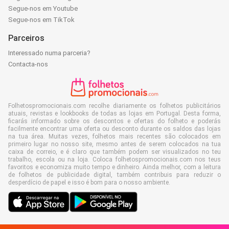
Segue-nos em Youtube
Segue-nos em TikTok
Parceiros
Interessado numa parceria?
Contacta-nos
Folhetospromocionais.com recolhe diariamente os folhetos publicitários
atuais, revistas e lookbooks de todas as lojas em Portugal. Desta forma,
ficarás informado sobre os descontos e ofertas do folheto e poderás
facilmente encontrar uma oferta ou desconto durante os saldos das lojas
na tua área. Muitas vezes, folhetos mais recentes são colocados em
primeiro lugar no nosso site, mesmo antes de serem colocados na tua
caixa de correio, e é claro que também podem ser visualizados no teu
trabalho, escola ou na loja. Coloca folhetospromocionais.com nos teus
favoritos e economiza muito tempo e dinheiro. Ainda melhor, com a leitura
de folhetos de publicidade digital, também contribuis para reduzir o
desperdício de papel e isso é bom para o nosso ambiente.