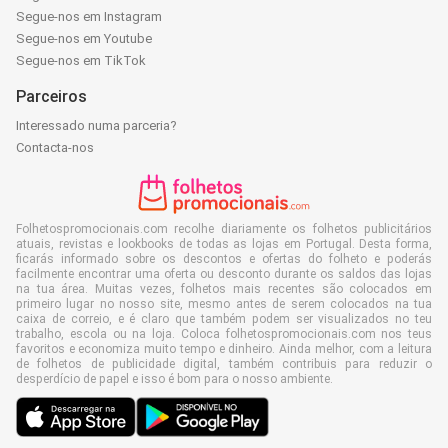
Segue-nos em Instagram
Segue-nos em Youtube
Segue-nos em TikTok
Parceiros
Interessado numa parceria?
Contacta-nos
Folhetospromocionais.com recolhe diariamente os folhetos publicitários
atuais, revistas e lookbooks de todas as lojas em Portugal. Desta forma,
ficarás informado sobre os descontos e ofertas do folheto e poderás
facilmente encontrar uma oferta ou desconto durante os saldos das lojas
na tua área. Muitas vezes, folhetos mais recentes são colocados em
primeiro lugar no nosso site, mesmo antes de serem colocados na tua
caixa de correio, e é claro que também podem ser visualizados no teu
trabalho, escola ou na loja. Coloca folhetospromocionais.com nos teus
favoritos e economiza muito tempo e dinheiro. Ainda melhor, com a leitura
de folhetos de publicidade digital, também contribuis para reduzir o
desperdício de papel e isso é bom para o nosso ambiente.