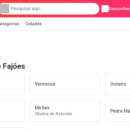
Desconhec
ategorias
Cidades
e Fajões
Vermiosa
Outeiro
Mirões
Pedra M
Oliveira de Azeméis