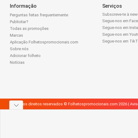
Informação
Serviços
Subscreve-te à news
Perguntas feitas frequentemente
Segue-nos em Fac
Publicitar?
Segue-nos em Inst
Todas as promoções
Segue-nos em Yout
Marcas
Segue-nos em Tik
Aplicação Folhetospromocionais.com
Sobre nós
Adicionar folheto
Notícias
Todos os direitos reservados © Folhetospromocionais.com 2026 |
Avis