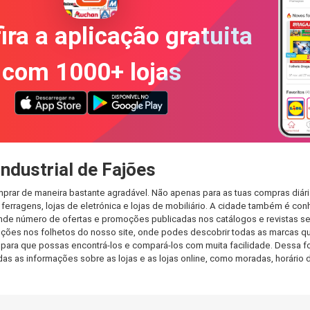
ira a aplicação gratuita
com 1000+ lojas
ndustrial de Fajões
omprar de maneira bastante agradável. Não apenas para as tuas compras diá
erragens, lojas de eletrónica e lojas de mobiliário. A cidade também é con
nde número de ofertas e promoções publicadas nos catálogos e revistas se
ções nos folhetos do nosso site, onde podes descobrir todas as marcas qu
para que possas encontrá-los e compará-los com muita facilidade. Dessa for
todas as informações sobre as lojas e as lojas online, como moradas, horá