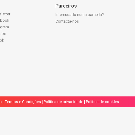
Parceiros
letter
Interessado numa parceria?
ebook
Contacta-nos
agram
ube
Tok
o
|
Termos e Condições
|
Política de privacidade
|
Política de cookies