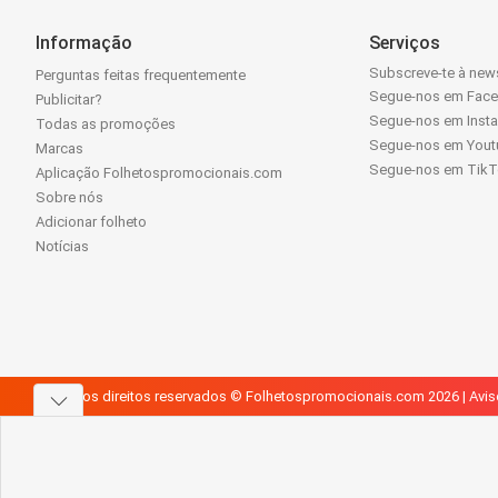
Informação
Serviços
Subscreve-te à news
Perguntas feitas frequentemente
Segue-nos em Fac
Publicitar?
Segue-nos em Inst
Todas as promoções
Segue-nos em Yout
Marcas
Segue-nos em Tik
Aplicação Folhetospromocionais.com
Sobre nós
Adicionar folheto
Notícias
Todos os direitos reservados © Folhetospromocionais.com 2026 |
Avis