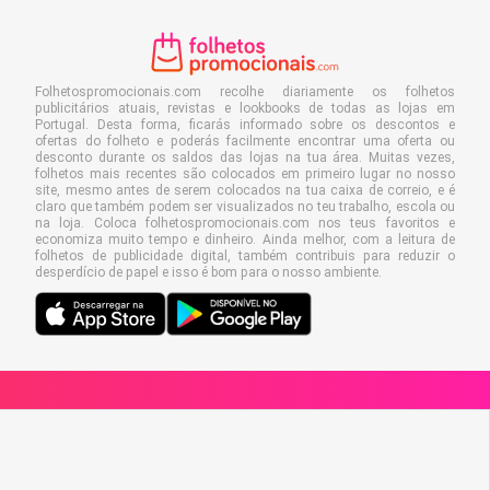
Folhetospromocionais.com recolhe diariamente os folhetos
publicitários atuais, revistas e lookbooks de todas as lojas em
Portugal. Desta forma, ficarás informado sobre os descontos e
ofertas do folheto e poderás facilmente encontrar uma oferta ou
desconto durante os saldos das lojas na tua área. Muitas vezes,
folhetos mais recentes são colocados em primeiro lugar no nosso
site, mesmo antes de serem colocados na tua caixa de correio, e é
claro que também podem ser visualizados no teu trabalho, escola ou
na loja. Coloca folhetospromocionais.com nos teus favoritos e
economiza muito tempo e dinheiro. Ainda melhor, com a leitura de
folhetos de publicidade digital, também contribuis para reduzir o
desperdício de papel e isso é bom para o nosso ambiente.