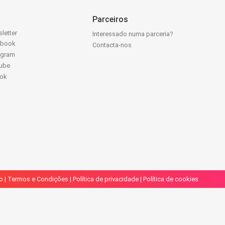
Parceiros
letter
Interessado numa parceria?
ebook
Contacta-nos
agram
ube
Tok
o
|
Termos e Condições
|
Política de privacidade
|
Política de cookies