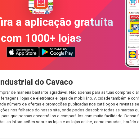
ira a aplicação gratuita
com 1000+ lojas
ndustrial do Cavaco
omprar de maneira bastante agradável. Não apenas para as tuas compras diá
erragens, lojas de eletrónica e lojas de mobiliário. A cidade também é con
nde número de ofertas e promoções publicadas nos catálogos e revistas se
ções nos folhetos do nosso site, onde podes descobrir todas as marcas qu
para que possas encontrá-los e compará-los com muita facilidade. Dessa for
todas as informações sobre as lojas e as lojas online, como moradas, horá