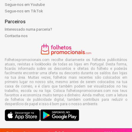
Segue-nos em Youtube
Segue-nos em TikTok
Parceiros
Interessado numa parceria?
Contacta-nos
Folhetospromocionais.com recolhe diariamente os folhetos publicitários
atuais, revistas e lookbooks de todas as lojas em Portugal. Desta forma,
ficarás informado sobre os descontos e ofertas do folheto e poderás
facilmente encontrar uma oferta ou desconto durante os saldos das lojas
na tua área. Muitas vezes, folhetos mais recentes são colocados em
primeiro lugar no nosso site, mesmo antes de serem colocados na tua
caixa de correio, e é claro que também podem ser visualizados no teu
trabalho, escola ou na loja. Coloca folhetospromocionais.com nos teus
favoritos e economiza muito tempo e dinheiro. Ainda melhor, com a leitura
de folhetos de publicidade digital, também contribuis para reduzir o
desperdício de papel e isso é bom para o nosso ambiente.