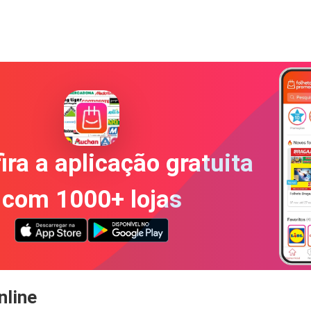
ira a aplicação gratuita
com 1000+ lojas
nline