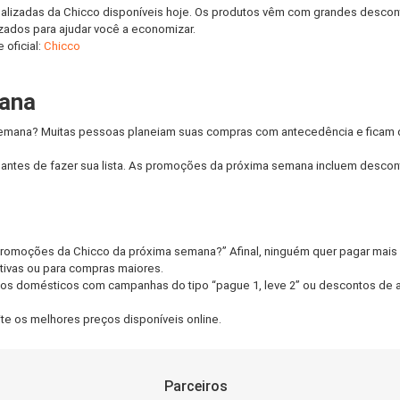
alizadas da Chicco disponíveis hoje. Os produtos vêm com grandes descon
ados para ajudar você a economizar.
 oficial:
Chicco
mana
semana? Muitas pessoas planeiam suas compras com antecedência e ficam d
 antes de fazer sua lista. As promoções da próxima semana incluem descon
omoções da Chicco da próxima semana?” Afinal, ninguém quer pagar mais 
ivas ou para compras maiores.
os domésticos com campanhas do tipo “pague 1, leve 2” ou descontos de at
e os melhores preços disponíveis online.
Parceiros