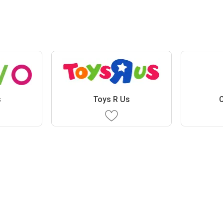
s
Toys R Us