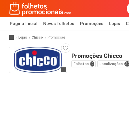
Página Inicial
Novos folhetos
Promoções
Lojas
C
Lojas
Chicco
Promoções
Promoções Chicco
Folhetos
2
Localizações
3
Ir para o website