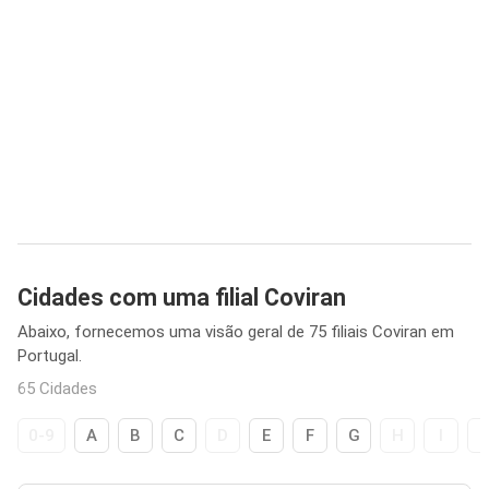
Cidades com uma filial Coviran
Abaixo, fornecemos uma visão geral de 75 filiais Coviran em
Portugal.
65 Cidades
0-9
A
B
C
D
E
F
G
H
I