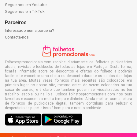
Segue-nos em Youtube
Segue-nos em TikTok
Parceiros
Interessado numa parceria?
Contacta-nos
Folhetospromocionais.com recolhe diariamente os folhetos publicitários
atuais, revistas e lookbooks de todas as lojas em Portugal. Desta forma,
ficarás informado sobre os descontos e ofertas do folheto e poderás
facilmente encontrar uma oferta ou desconto durante os saldos das lojas
na tua área. Muitas vezes, folhetos mais recentes são colocados em
primeiro lugar no nosso site, mesmo antes de serem colocados na tua
caixa de correio, e é claro que também podem ser visualizados no teu
trabalho, escola ou na loja. Coloca folhetospromocionais.com nos teus
favoritos e economiza muito tempo e dinheiro. Ainda melhor, com a leitura
de folhetos de publicidade digital, também contribuis para reduzir o
desperdício de papel e isso é bom para o nosso ambiente.