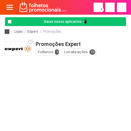
!
Baixe nosso aplicativo 📲
Lojas
Expert
Promoções
Promoções Expert
Folhetos
1
Localizações
13