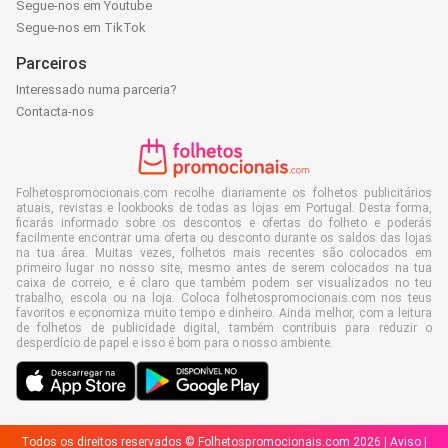
Segue-nos em Youtube
Segue-nos em TikTok
Parceiros
Interessado numa parceria?
Contacta-nos
Folhetospromocionais.com recolhe diariamente os folhetos publicitários
atuais, revistas e lookbooks de todas as lojas em Portugal. Desta forma,
ficarás informado sobre os descontos e ofertas do folheto e poderás
facilmente encontrar uma oferta ou desconto durante os saldos das lojas
na tua área. Muitas vezes, folhetos mais recentes são colocados em
primeiro lugar no nosso site, mesmo antes de serem colocados na tua
caixa de correio, e é claro que também podem ser visualizados no teu
trabalho, escola ou na loja. Coloca folhetospromocionais.com nos teus
favoritos e economiza muito tempo e dinheiro. Ainda melhor, com a leitura
de folhetos de publicidade digital, também contribuis para reduzir o
desperdício de papel e isso é bom para o nosso ambiente.
Todos os direitos reservados © Folhetospromocionais.com 2026 |
Aviso
|