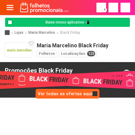
!
Baixe nosso aplicativo 📲
Lojas
Maria Marcelino
Black Friday
Maria Marcelino Black Friday
Folhetos
Localizações
123
Promoções Black Friday
de Maria Marcelino
Ver todas as ofertas aqui