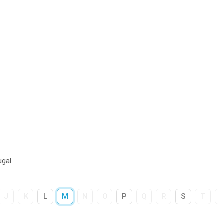
gal.
J
K
L
M
N
O
P
Q
R
S
T