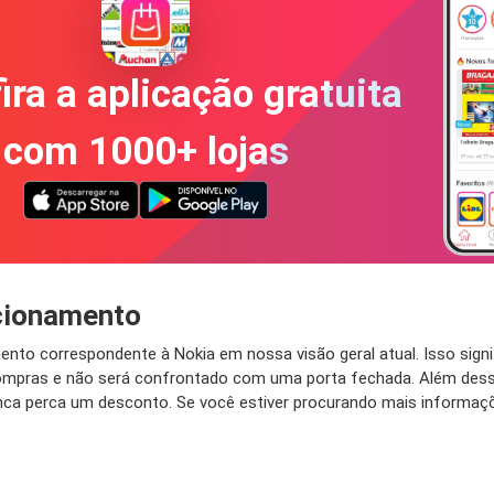
ira a aplicação gratuita
com 1000+ lojas
ncionamento
ento correspondente à Nokia em nossa visão geral atual. Isso sign
ompras e não será confrontado com uma porta fechada. Além des
 nunca perca um desconto. Se você estiver procurando mais inform