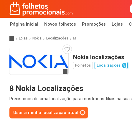
Página Inicial
Novos folhetos
Promoções
Lojas
C
Lojas
Nokia
Localizações
M
Nokia localizações
Folhetos
Localizações
8
Ir para o website
8 Nokia Localizações
Precisamos de uma localização para mostrar as filiais na sua 
Usar a minha localização atual