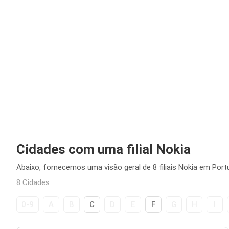
Cidades com uma filial Nokia
Abaixo, fornecemos uma visão geral de 8 filiais Nokia em Portu
8 Cidades
0-9
A
B
C
D
E
F
G
H
I