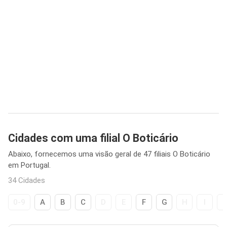
Cidades com uma filial O Boticário
Abaixo, fornecemos uma visão geral de 47 filiais O Boticário
em Portugal.
34 Cidades
0-9
A
B
C
D
E
F
G
H
I