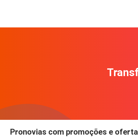
Transf
Pronovias com promoções e oferta