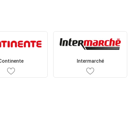
Continente
Intermarché