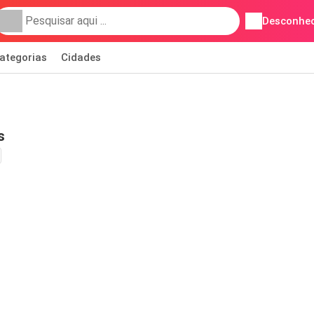
Desconhec
ategorias
Cidades
s