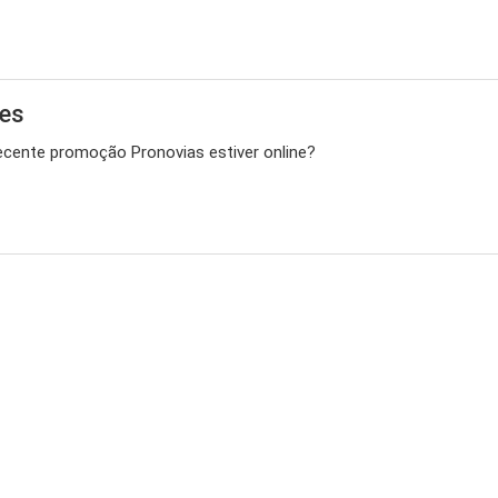
es
recente promoção Pronovias estiver online?