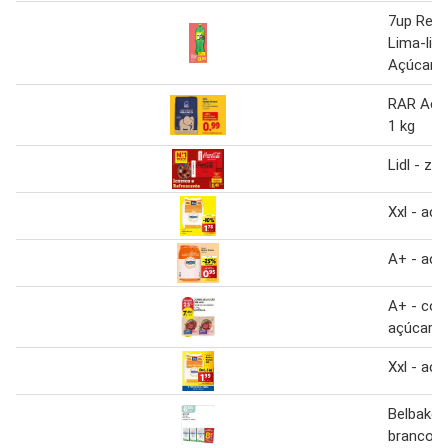
7up Refr
Lima-lim
Açúcar 1 
RAR Açú
1 kg
Lidl - ze
Xxl - aç
A+ - açú
A+ - col
açúcar
Xxl - aç
Belbake 
branco