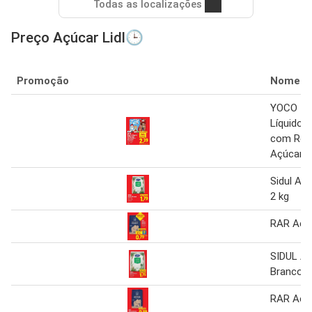
Todas as localizações
Preço Açúcar Lidl🕒
Promoção
Nome
YOCO Io
Líquido 
com Red
Açúcar
Sidul Aç
2 kg
RAR Açú
SIDUL Aç
Branco
RAR Açú