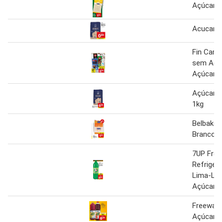
Açúcar
Acucar B
Fin Carr
sem Adi
Açúcar
Açúcar 
1kg
Belbake 
Branco 
7UP Free
Refriger
Lima-Li
Açúcar 1
Freeway 
Açúcar 2