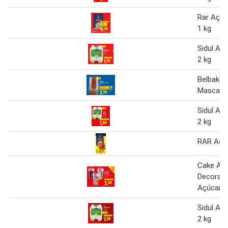
Rar Açúc
1 kg
Sidul Aç
2 kg
Belbake 
Mascava
Sidul Aç
2 kg
RAR Açú
Cake Ang
Decoraç
Açúcar 1
Sidul Aç
2 kg