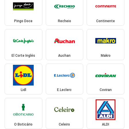
Pingo Doce
Recheio
Continente
El Corte Inglés
Auchan
Makro
Lidl
E.Leclerc
Coviran
O Boticário
Celeiro
ALDI