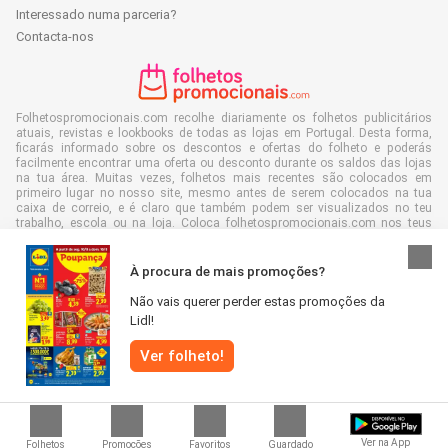
Interessado numa parceria?
Contacta-nos
Folhetospromocionais.com recolhe diariamente os folhetos publicitários
atuais, revistas e lookbooks de todas as lojas em Portugal. Desta forma,
ficarás informado sobre os descontos e ofertas do folheto e poderás
facilmente encontrar uma oferta ou desconto durante os saldos das lojas
na tua área. Muitas vezes, folhetos mais recentes são colocados em
primeiro lugar no nosso site, mesmo antes de serem colocados na tua
caixa de correio, e é claro que também podem ser visualizados no teu
trabalho, escola ou na loja. Coloca folhetospromocionais.com nos teus
favoritos e economiza muito tempo e dinheiro. Ainda melhor, com a leitura
de folhetos de publicidade digital, também contribuis para reduzir o
desperdício de papel e isso é bom para o nosso ambiente.
À procura de mais promoções?
Não vais querer perder estas promoções da
Lidl!
Ver folheto!
Todos os direitos reservados © Folhetospromocionais.com 2026 |
Aviso
|
Termos e Condições
|
Política de privacidade
|
Política de cookies
Ver na App
Folhetos
Promoções
Favoritos
Guardado