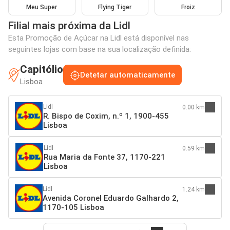
Meu Super
Flying Tiger
Froiz
Filial mais próxima da Lidl
Esta Promoção de Açúcar na Lidl está disponível nas
seguintes lojas com base na sua localização definida:
Capitólio
Detetar automaticamente
Lisboa
Lidl
0.00 km
R. Bispo de Coxim, n.º 1, 1900-455
Lisboa
Lidl
0.59 km
Rua Maria da Fonte 37, 1170-221
Lisboa
Lidl
1.24 km
Avenida Coronel Eduardo Galhardo 2,
1170-105 Lisboa