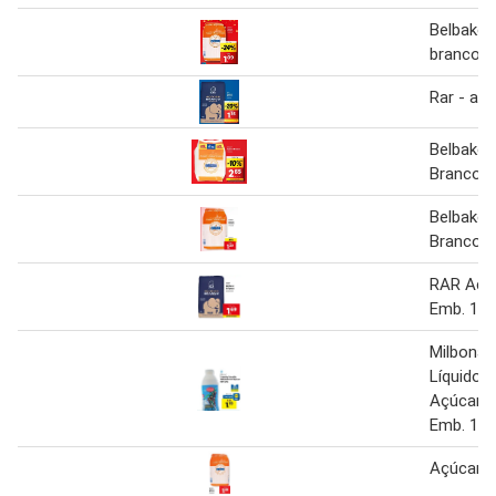
Belbake 
branco
Rar - aç
Belbake\
Branco E
Belbake 
Branco E
RAR Açú
Emb. 1 k
Milbona 
Líquido 
Açúcar d
Emb. 1kg
Açúcar