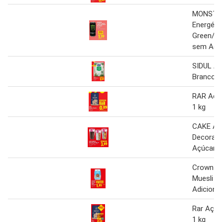
MONSTER
Energéti
Green/Ul
sem Açú
SIDUL Aç
Branco 2
RAR Açú
1 kg
CAKE A
Decoraç
Açúcar C
Crownfie
Muesli 0
Adiciona
Rar Açúc
1 kg