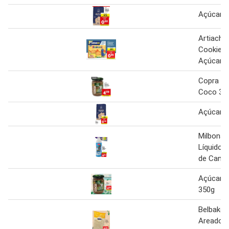
Açúcar B
Artiach 
Cookien
Açúcar 
Copra Aç
Coco 35
Açúcar B
Milbona 
Líquido 
de Cana 
Açúcar 
350g
Belbake 
Areado 