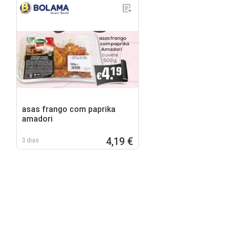
asas frango com paprika
amadori
4,19 €
3 dias