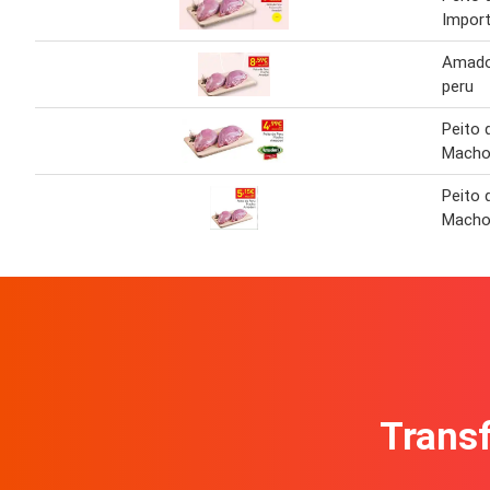
Impor
Amador
peru
Peito 
Macho
Peito 
Macho
Transf