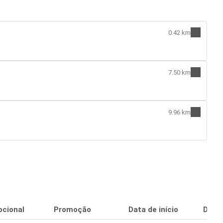
0.42 km
7.50 km
9.96 km
o
cional
Promoção
Data de início
Data 