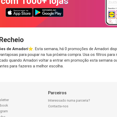
com 1000+ lojas
 Recheio
es de Amadori
⭐️. Esta semana, há 0 promoções de Amadori dispo
antajosas para poupar na tua próxima compra. Usa os filtros para 
tificado quando Amadori voltar a entrar em promoção esta semana 
tes para fazeres a melhor escolha.
Parceiros
letter
Interessado numa parceria?
ebook
Contacta-nos
agram
ube