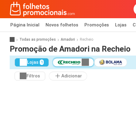
Página Inicial
Novos folhetos
Promoções
Lojas
C
Todas as promoções
Amadori
Recheio
Promoção de Amadori na Recheio
Lojas
1
Filtros
Adicionar