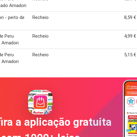
tado Amadori
i - peito de
Recheio
8,59 €
de Peru
Recheio
4,99 €
 Amadori
de Peru
Recheio
5,15 €
 Amadori
ira a aplicação gratuita