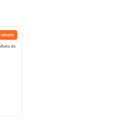
folheto
olheto do