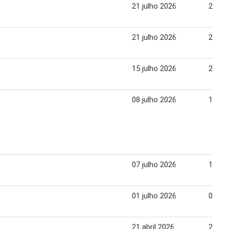
21 julho 2026
27 ju
21 julho 2026
27 ju
15 julho 2026
20 ju
08 julho 2026
13 ju
07 julho 2026
13 ju
01 julho 2026
06 ju
21 abril 2026
28 abr