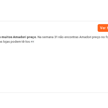
Ver 
s muitos Amadori preço.
Na semana 31 não encontras Amadori preço no f
as lojas podem tê-los.👀