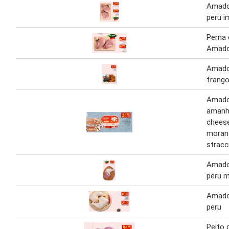
Amador
peru i
Perna 
Amado
Amador
frango
Amador
amanh
chees
moran
stracc
Amador
peru 
Amador
peru
Peito 