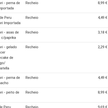
i - perna de
Recheio
8,99 €
mportada
de Peru
Recheio
4,49 €
ri Importada
i - asas de
Recheio
3,18 €
 c/paprika
i - gelado
Recheio
2,29 €
cer
ecake de
go/
iatella
i - perna de
Recheio
4,49 €
macho
i - peito de
Recheio
8,99 €
de Peru
Recheio
9,69 €