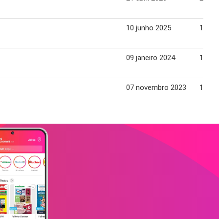
10 junho 2025
16 ju
09 janeiro 2024
15 jan
07 novembro 2023
13 no