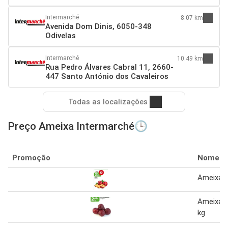
Intermarché
8.07 km
Avenida Dom Dinis, 6050-348
Odivelas
Intermarché
10.49 km
Rua Pedro Álvares Cabral 11, 2660-
447 Santo António dos Cavaleiros
Todas as localizações
Preço Ameixa Intermarché🕒
Promoção
Nome
Ameixa 
Ameixa v
kg