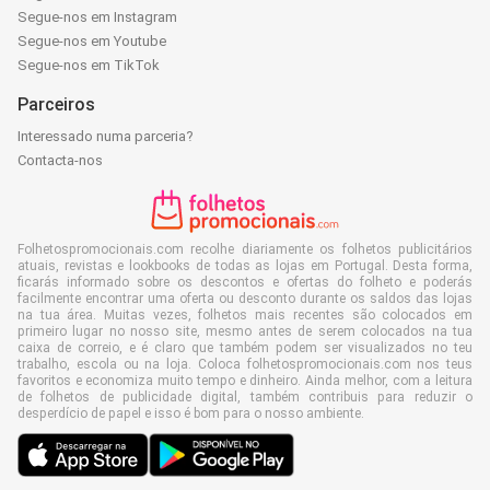
Segue-nos em Instagram
Segue-nos em Youtube
Segue-nos em TikTok
Parceiros
Interessado numa parceria?
Contacta-nos
Folhetospromocionais.com recolhe diariamente os folhetos publicitários
atuais, revistas e lookbooks de todas as lojas em Portugal. Desta forma,
ficarás informado sobre os descontos e ofertas do folheto e poderás
facilmente encontrar uma oferta ou desconto durante os saldos das lojas
na tua área. Muitas vezes, folhetos mais recentes são colocados em
primeiro lugar no nosso site, mesmo antes de serem colocados na tua
caixa de correio, e é claro que também podem ser visualizados no teu
trabalho, escola ou na loja. Coloca folhetospromocionais.com nos teus
favoritos e economiza muito tempo e dinheiro. Ainda melhor, com a leitura
de folhetos de publicidade digital, também contribuis para reduzir o
desperdício de papel e isso é bom para o nosso ambiente.