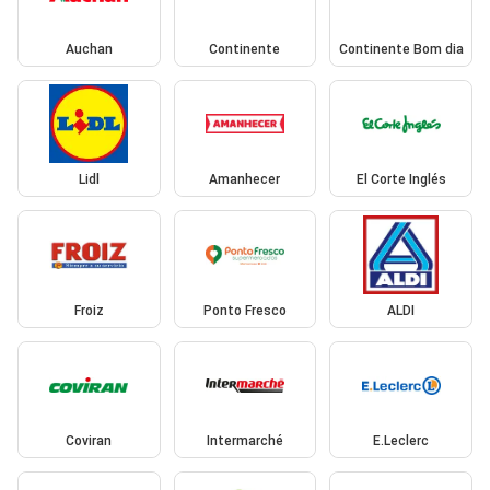
Auchan
Continente
Continente Bom dia
Lidl
Amanhecer
El Corte Inglés
Froiz
Ponto Fresco
ALDI
Coviran
Intermarché
E.Leclerc