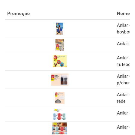
Promoção
Nome
Anilar - 
boyboar
Anilar - i
Anilar - 
futebol
Anilar - 
p/churre
Anilar -
rede
Anilar - t
Anilar - t