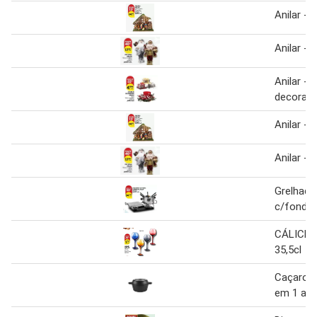
Anilar - 
Anilar - p
Anilar - 
decorati
Anilar - 
Anilar - p
Grelhado
c/fondue
CÁLICE 
35,5cl
Caçarola
em 1 anil