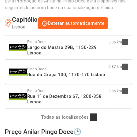
Esta Promoção de Anilar na Pingo Doce está disponível nas
seguintes lojas com base na sua localização definida:
Capitólio
Detetar automaticamente
Lisboa
Pingo Doce
0.06 km
Largo do Mastro 29B, 1150-229
Lisboa
0.87 km
Pingo Doce
Rua da Graça 100, 1170-170 Lisboa
Pingo Doce
0.96 km
Rua 1º de Dezembro 67, 1200-358
Lisboa
Todas as localizações
Preço Anilar Pingo Doce🕒