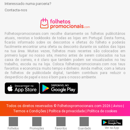
Interessado numa parceria?
Contacta-nos
Folhetospromocionais.com recolhe diariamente os folhetos publicitários
atuais, revistas e lookbooks de todas as lojas em Portugal. Desta forma,
ficarás informado sobre os descontos e ofertas do folheto e poderás
facilmente encontrar uma oferta ou desconto durante os saldos das lojas
na tua área. Muitas vezes, folhetos mais recentes são colocados em
primeiro lugar no nosso site, mesmo antes de serem colocados na tua
caixa de correio, e é claro que também podem ser visualizados no teu
trabalho, escola ou na loja. Coloca folhetospromocionais.com nos teus
favoritos e economiza muito tempo e dinheiro. Ainda melhor, com a leitura
de folhetos de publicidade digital, também contribuis para reduzir o
desperdício de papel e isso é bom para o nosso ambiente.
Todos os direitos reservados © Folhetospromocionais.com 2026 |
Aviso
|
Termos e Condições
|
Política de privacidade
|
Política de cookies
Ver na App
Folhetos
Promoções
Favoritos
Guardado