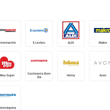
Intermarché
E.Leclerc
ALDI
Makro
Continente Bom
Meu Super
Hôma
Avon
dia
Neomáquina