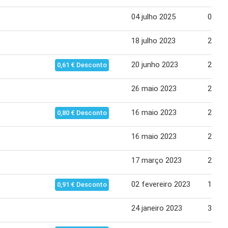
04 julho 2025
07 ju
18 julho 2023
24 ju
20 junho 2023
26 ju
0,61 € Desconto
26 maio 2023
29 ma
16 maio 2023
22 ma
0,80 € Desconto
16 maio 2023
22 ma
17 março 2023
20 ma
02 fevereiro 2023
15 fe
0,91 € Desconto
24 janeiro 2023
30 jan