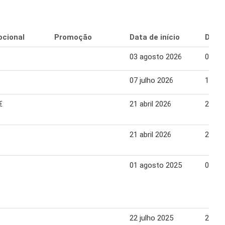
o
cional
Promoção
Data de início
Data 
03 agosto 2026
03 ag
07 julho 2026
12 ju
€
21 abril 2026
27 abr
21 abril 2026
27 abr
01 agosto 2025
04 ag
22 julho 2025
28 ju