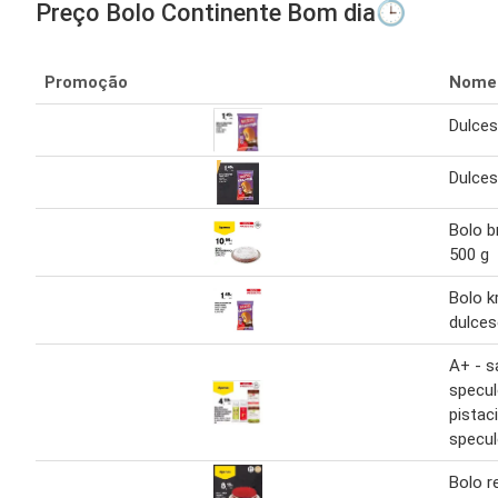
Preço Bolo Continente Bom dia🕒
Promoção
Nome
Dulces
Dulces
Bolo br
500 g
Bolo k
dulces
A+ - 
specu
pistac
specul
Bolo r