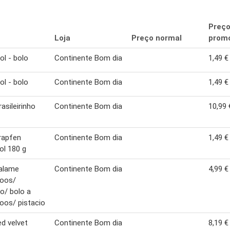
Preç
Loja
Preço normal
promo
ol - bolo
Continente Bom dia
1,49 €
ol - bolo
Continente Bom dia
1,49 €
asileirinho
Continente Bom dia
10,99 
rapfen
Continente Bom dia
1,49 €
ol 180 g
salame
Continente Bom dia
4,99 €
loos/
io/ bolo a
oos/ pistacio
ed velvet
Continente Bom dia
8,19 €