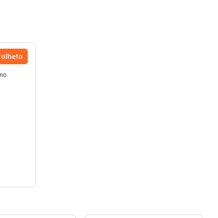
folheto
 no