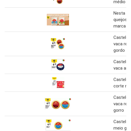
médio ca
Nesta se
queijos 
marca ca
Castelõe
vaca reg
gordo
Castelõe
vaca am
Castelõe
corte rea
Castelõe
vaca reg
gorro
Castelões
meio go