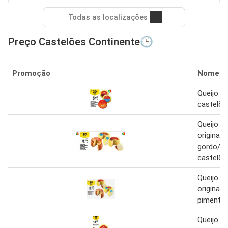
Todas as localizações
Preço Castelões Continente🕒
Promoção
Nome
Queijo d
castelõe
Queijo d
original/
gordo/p
castelõe
Queijo d
original/
pimentao
Queijo d