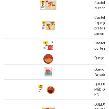
Castelõe
curado 
Castelõe
- queijo
prato reg
pimenta
Castelõe
corte rea
Queijo p
Queijo cu
fatiado
QUEIJO 
MÉDIO 
KG
QUEIJO 