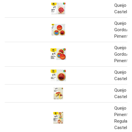
Queijo V
Castelõe
Queijo M
Gordo/P
Pimentã
Queijo M
Gordo/P
Pimentã
Queijo C
Castelõ
Queijo C
Castelõ
Queijo P
Pimentão
Regular/
Castelõ