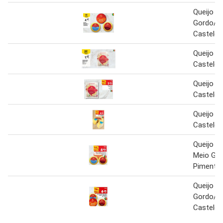
Queijo R
Gordo/ 
Castelõ
Queijo V
Casteloe
Queijo V
Castelõe
Queijo G
Castelõ
Queijo P
Meio Go
Pimentã
Queijo R
Gordo/P
Castelõ