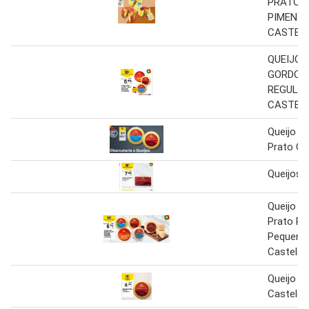
PRATO R
PIMENT
CASTEL
QUEIJO 
GORDO/
REGULAR
CASTEL
Queijo M
Prato Ca
Queijos 
Queijo M
Prato Re
Pequeno
Castelo
Queijo C
Casteloe