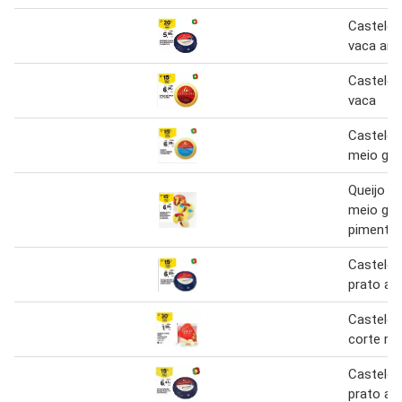
Castelõe
vaca am
Castelõe
vaca
Castelõe
meio go
Queijo pr
meio gor
pimentao
Castelõe
prato am
Castelõe
corte rea
Castelõe
prato am