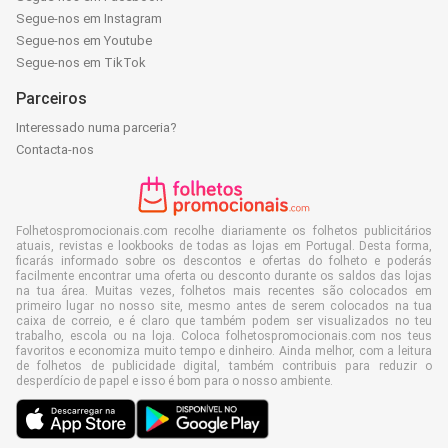
Segue-nos em Instagram
Segue-nos em Youtube
Segue-nos em TikTok
Parceiros
Interessado numa parceria?
Contacta-nos
Folhetospromocionais.com recolhe diariamente os folhetos publicitários
atuais, revistas e lookbooks de todas as lojas em Portugal. Desta forma,
ficarás informado sobre os descontos e ofertas do folheto e poderás
facilmente encontrar uma oferta ou desconto durante os saldos das lojas
na tua área. Muitas vezes, folhetos mais recentes são colocados em
primeiro lugar no nosso site, mesmo antes de serem colocados na tua
caixa de correio, e é claro que também podem ser visualizados no teu
trabalho, escola ou na loja. Coloca folhetospromocionais.com nos teus
favoritos e economiza muito tempo e dinheiro. Ainda melhor, com a leitura
de folhetos de publicidade digital, também contribuis para reduzir o
desperdício de papel e isso é bom para o nosso ambiente.