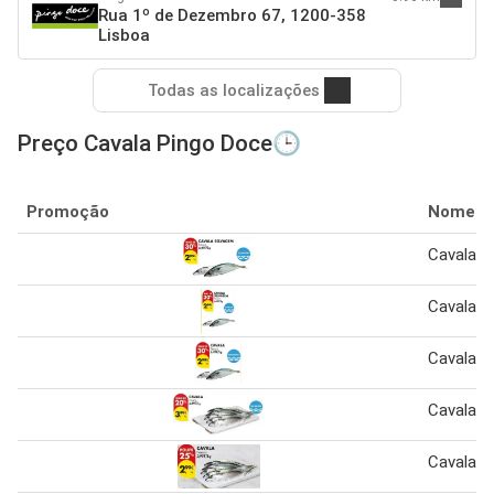
Rua 1º de Dezembro 67, 1200-358
Lisboa
Todas as localizações
Preço Cavala Pingo Doce🕒
Promoção
Nome
Cavala s
Cavala s
Cavala f
Cavala 1
Cavala f