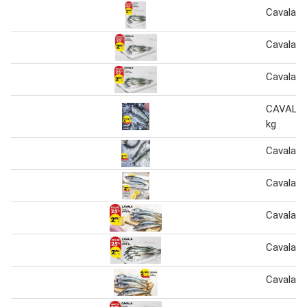
Cavala f
Cavala
Cavala f
CAVALA 
kg
Cavala f
Cavala f
Cavala F
Cavala 1
Cavala 1