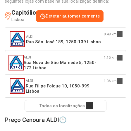
seguintes lojas com base na sua localização definida:
Capitólio
Detetar automaticamente
Lisboa
0.48 km
ALDI
Rua São José 189, 1250-139 Lisboa
ALDI
1.15 km
Rua Nova de São Mamede 5, 1250-
172 Lisboa
ALDI
1.36 km
Rua Filipe Folque 10, 1050-999
Lisboa
Todas as localizações
Preço Cenoura ALDI🕒