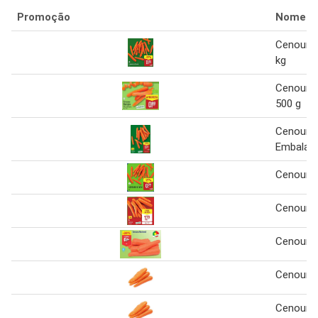
Promoção
Nome
Cenoura 
kg
Cenoura 
500 g
Cenoura
Embalag
Cenoura 
Cenoura
Cenoura 
Cenoura 
Cenoura 