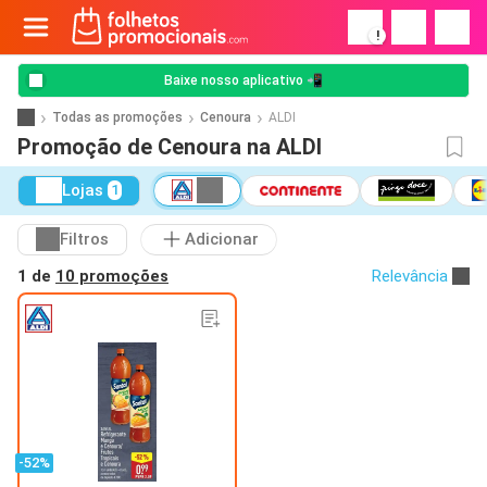
!
Baixe nosso aplicativo 📲
Todas as promoções
Cenoura
ALDI
Promoção de Cenoura na ALDI
Lojas
1
Filtros
Adicionar
1 de
10 promoções
Relevância
-52%