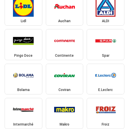
Lidl
Auchan
ALDI
Pingo Doce
Continente
Spar
Bolama
Coviran
E.Leclerc
Intermarché
Makro
Froiz