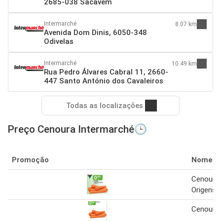
2685-038 Sacavém
Intermarché
8.07 km
Avenida Dom Dinis, 6050-348
Odivelas
Intermarché
10.49 km
Rua Pedro Álvares Cabral 11, 2660-
447 Santo António dos Cavaleiros
Todas as localizações
Preço Cenoura Intermarché🕒
Promoção
Nome
Cenoura
Origens 
Cenoura 