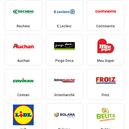
Recheio
E.Leclerc
Continente
Auchan
Pingo Doce
Meu Super
Coviran
Intermarché
Froiz