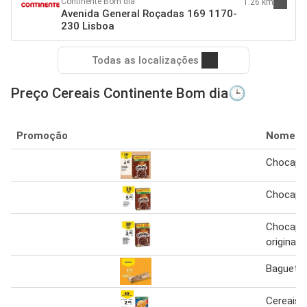
Continente Bom dia
1.26 km
Avenida General Roçadas 169 1170-
230 Lisboa
Todas as localizações
Preço Cereais Continente Bom dia🕒
Promoção
Nome
Chocapic
Chocapic
Chocapic
original 
Baguete 
Cereais e