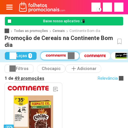
!
Baixe nosso aplicativo 📲
Todas as promoções
Cereais
Continente Bom dia
Promoção de Cereais na Continente Bom
dia
Lojas
1
Filtros
Chocapic
Adicionar
1 de
49 promoções
Relevância
-35%