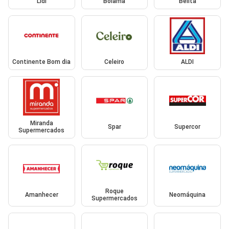
Lidl
Bolama
Belita
Continente Bom dia
Celeiro
ALDI
Miranda
Spar
Supercor
Supermercados
Roque
Amanhecer
Neomáquina
Supermercados