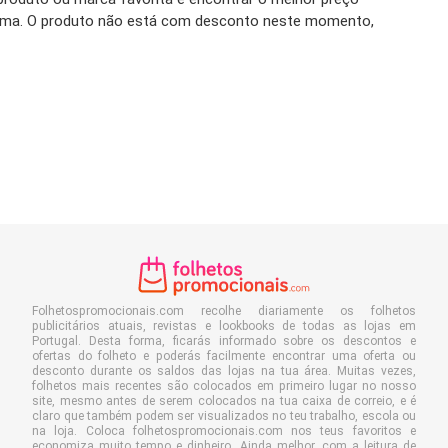
óxima. O produto não está com desconto neste momento,
Folhetospromocionais.com recolhe diariamente os folhetos
publicitários atuais, revistas e lookbooks de todas as lojas em
Portugal. Desta forma, ficarás informado sobre os descontos e
ofertas do folheto e poderás facilmente encontrar uma oferta ou
desconto durante os saldos das lojas na tua área. Muitas vezes,
folhetos mais recentes são colocados em primeiro lugar no nosso
site, mesmo antes de serem colocados na tua caixa de correio, e é
claro que também podem ser visualizados no teu trabalho, escola ou
na loja. Coloca folhetospromocionais.com nos teus favoritos e
economiza muito tempo e dinheiro. Ainda melhor, com a leitura de