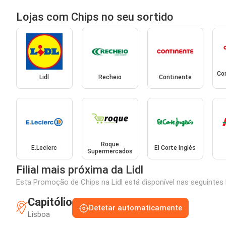
Lojas com Chips no seu sortido
Co
Lidl
Recheio
Continente
Roque
E.Leclerc
El Corte Inglés
Supermercados
Filial mais próxima da Lidl
Esta Promoção de Chips na Lidl está disponível nas seguintes 
Capitólio
Detetar automaticamente
Lisboa