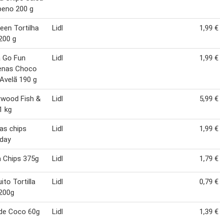
peno 200 g
een Tortilha
Lidl
1,99 €
200 g
a Go Fun
Lidl
1,99 €
enas Choco
Avelã 190 g
rwood Fish &
Lidl
5,99 €
1 kg
has chips
Lidl
1,99 €
day
la Chips 375g
Lidl
1,79 €
ito Tortilla
Lidl
0,79 €
200g
 de Coco 60g
Lidl
1,39 €