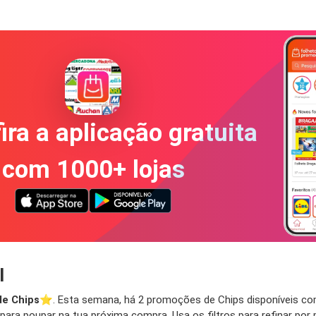
ira a aplicação gratuita
com 1000+ lojas
l
e Chips
⭐️. Esta semana, há 2 promoções de Chips disponíveis com
ara poupar na tua próxima compra. Usa os filtros para refinar por