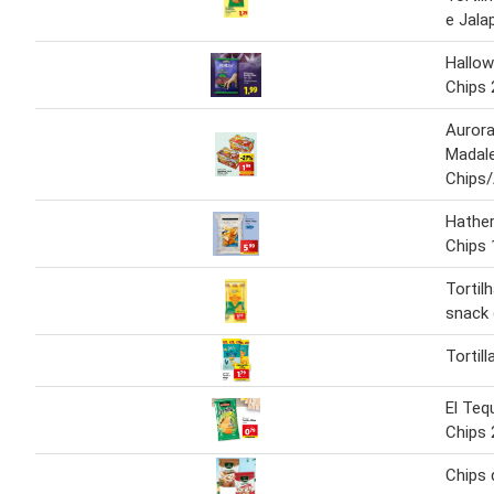
e Jala
Hallow
Chips 
Auror
Madal
Chips/
Hathe
Chips 
Tortil
snack 
Tortil
El Tequ
Chips 
Chips