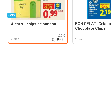
-23%
BON GELATI Gelado
Alesto - chips de banana
Chocolate Chips
1,29 €
0,99 €
2 dias
1 dia