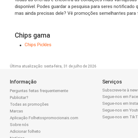
disponível. Podes guardar a pesquisa para seres notifica
mas ainda precisas dele? Vê promoções semelhantes para f
Chips gama
Chips Pickles
Última atualização: sexta-feira, 31 de julho de 2026
Informação
Serviços
Subscreve-te à news
Perguntas feitas frequentemente
Segue-nos em Fac
Publicitar?
Segue-nos em Inst
Todas as promoções
Segue-nos em Yout
Marcas
Segue-nos em Tik
Aplicação Folhetospromocionais.com
Sobre nós
Adicionar folheto