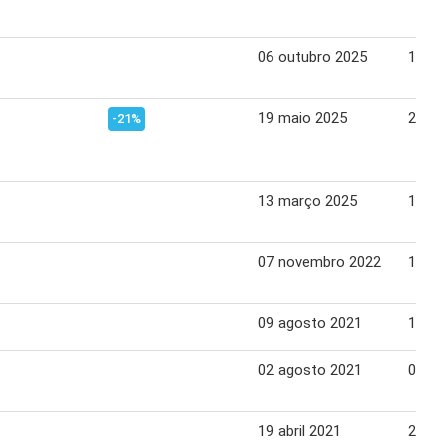
06 outubro 2025
12 ou
19 maio 2025
25 ma
-21%
13 março 2025
19 ma
07 novembro 2022
13 no
09 agosto 2021
15 ag
02 agosto 2021
08 ag
19 abril 2021
25 abr