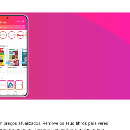
 preços atualizados. Remove os teus filtros para veres
 produto ou marca favorita e encontrar o melhor preço