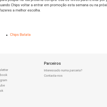
do quando Chips voltar a entrar em promoção esta semana ou na pr
azeres a melhor escolha.
Chips Batata
Parceiros
letter
Interessado numa parceria?
ebook
Contacta-nos
agram
ube
Tok