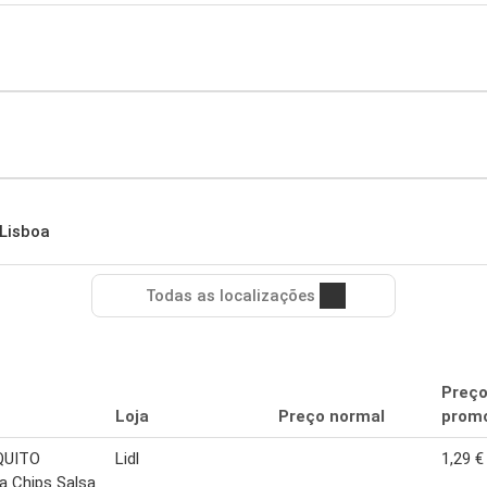
 Lisboa
Todas as localizações
Preç
Loja
Preço normal
promo
QUITO
Lidl
1,29 €
ha Chips Salsa