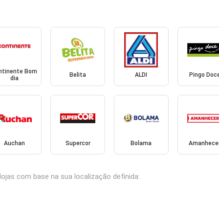
ntinente Bom
Belita
ALDI
Pingo Doc
dia
Auchan
Supercor
Bolama
Amanhece
lojas com base na sua localização definida: