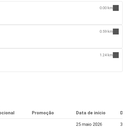
0.00 km
0.59 km
1.24 km
o
cional
Promoção
Data de início
Data 
25 maio 2026
31 ma