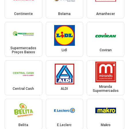
Continente
Bolama
Amanhecer
Supermercados
Lidl
Coviran
Preços Baixos
Miranda
Central Cash
ALDI
Supermercados
Belita
E.Leclerc
Makro