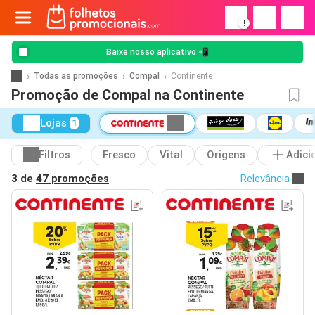
!
Baixe nosso aplicativo 📲
Todas as promoções
Compal
Continente
Promoção de Compal na Continente
Lojas
1
Filtros
Fresco
Vital
Origens
Adici
3 de
47 promoções
Relevância