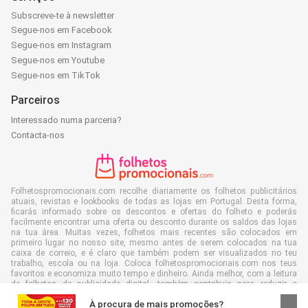
Subscreve-te à newsletter
Segue-nos em Facebook
Segue-nos em Instagram
Segue-nos em Youtube
Segue-nos em TikTok
Parceiros
Interessado numa parceria?
Contacta-nos
Folhetospromocionais.com recolhe diariamente os folhetos publicitários
atuais, revistas e lookbooks de todas as lojas em Portugal. Desta forma,
ficarás informado sobre os descontos e ofertas do folheto e poderás
facilmente encontrar uma oferta ou desconto durante os saldos das lojas
na tua área. Muitas vezes, folhetos mais recentes são colocados em
primeiro lugar no nosso site, mesmo antes de serem colocados na tua
caixa de correio, e é claro que também podem ser visualizados no teu
trabalho, escola ou na loja. Coloca folhetospromocionais.com nos teus
favoritos e economiza muito tempo e dinheiro. Ainda melhor, com a leitura
de folhetos de publicidade digital, também contribuis para reduzir o
desperdício de papel e isso é bom para o nosso ambiente.
À procura de mais promoções?