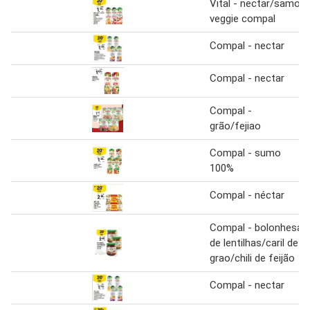
Vital - nectar/samo
veggie compal
Compal - nectar
Compal - nectar
Compal -
grão/fejiao
Compal - sumo
100%
Compal - néctar
Compal - bolonhesa
de lentilhas/caril de
grao/chili de feijão
Compal - nectar