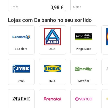
0,98 €
1 mês
5 dias
Lojas com De banho no seu sortido
E.Leclerc
ALDI
Pingo Doce
JYSK
IKEA
Moviflor