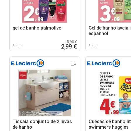
gel de banho palmolive
Gel de banho aveia 
espanhol
5,98 €
2,99 €
5 dias
5 dias
Tissaia conjunto de 2 luvas
Cuecas de banho lit
de banho
swimmers huggies