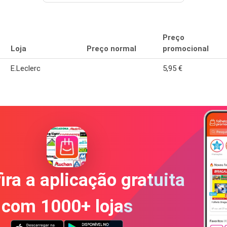
Preço
Loja
Preço normal
promocional
E.Leclerc
5,95 €
ira a aplicação gratuita
com 1000+ lojas