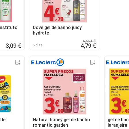
instituto
Dove gel de banho juicy
hydrate
6,65 €
3,09 €
4,79 €
5 dias
tle
Natural honey gel de banho
gel de ban
romantic garden
laranjeira 