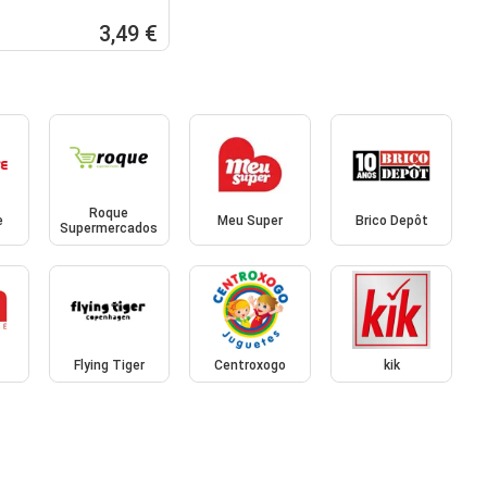
3,49 €
Roque
e
Meu Super
Brico Depôt
Supermercados
Flying Tiger
Centroxogo
kik