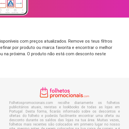
sponíveis com preços atualizados. Remove os teus filtros
refinar por produto ou marca favorita e encontrar o melhor
 ou na próxima. O produto não está com desconto neste
Folhetospromocionais.com recolhe diariamente os folhetos
publicitários atuais, revistas e lookbooks de todas as lojas em
Portugal. Desta forma, ficarás informado sobre os descontos e
ofertas do folheto e poderás facilmente encontrar uma oferta ou
desconto durante os saldos das lojas na tua área. Muitas vezes,
folhetos mais recentes são colocados em primeiro lugar no nosso
site, mesmo antes de serem colocados na tua caixa de correio, e é