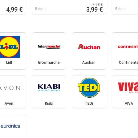
7,98 €
4,99 €
3,99 €
5 dias
5 dias
Lidl
Intermarché
Auchan
Continent
Avon
Kiabi
TEDi
VIVA