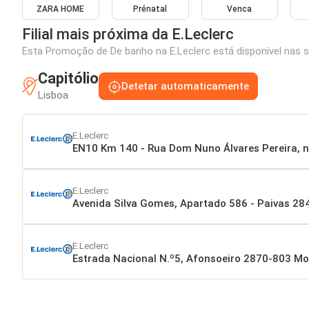
ZARA HOME
Prénatal
Venca
Filial mais próxima da E.Leclerc
Esta Promoção de De banho na E.Leclerc está disponível nas s
Capitólio
Detetar automaticamente
Lisboa
E.Leclerc
EN10 Km 140 - Rua Dom Nuno Álvares Pereira, 
E.Leclerc
Avenida Silva Gomes, Apartado 586 - Paivas 2
E.Leclerc
Estrada Nacional N.º5, Afonsoeiro 2870-803 Mo