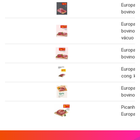
Europa -
bovino 9
Europa -
bovino 9
vácuo
Europa -
bovino 5
Europa 
cong. kg
Europa -
bovino a
Picanha 
Europa