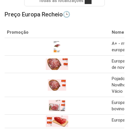
Todas as localizações
Preço Europa Recheio🕒
Promoção
Nome
A+ - ma
europa 
Europa -
de novih
Pojadour
Novilho 
Vácio
Europa -
bovino no
Europa -