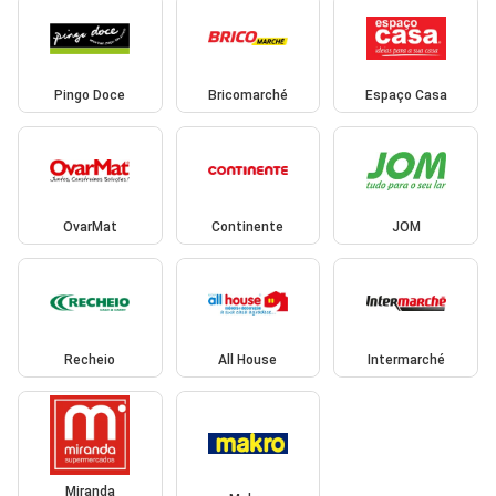
Pingo Doce
Bricomarché
Espaço Casa
OvarMat
Continente
JOM
Recheio
All House
Intermarché
Miranda