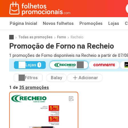
Página Inicial
Novos folhetos
Promoções
Lojas
C
Todas as promoções
Forno
Recheio
Promoção de Forno na Recheio
1 promoções de Forno disponíveis na Recheio a partir de 07/0
Lojas
1
Filtros
Balay
Adicionar
1 de
35 promoções