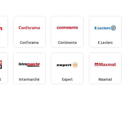
Conforama
Continente
E.Leclerc
t
Intermarché
Expert
Maxmat