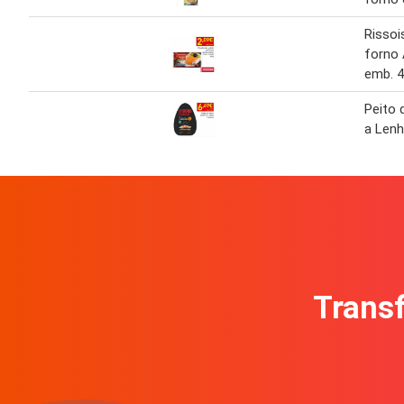
Rissoi
forno
emb. 4
Peito 
a Lenh
Transf