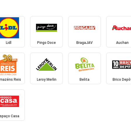
Lidl
Pingo Doce
BragaJAV
Auchan
mazéns Reis
Leroy Merlin
Belita
Brico Depô
spaço Casa