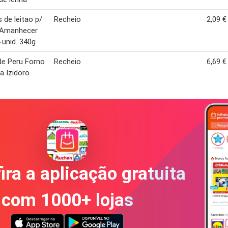
s de leitao p/
Recheio
2,09 €
 Amanhecer
 unid. 340g
de Peru Forno
Recheio
6,69 €
a Izidoro
ira a aplicação gratuita
com 1000+ lojas