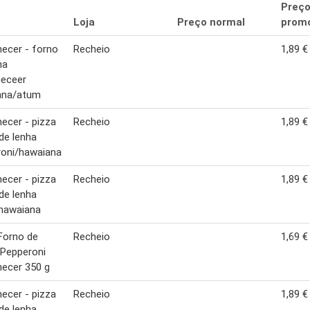
Preç
Loja
Preço normal
promo
ecer - forno
Recheio
1,89 €
ha
eceer
ana/atum
ecer - pizza
Recheio
1,89 €
de lenha
roni/hawaiana
ecer - pizza
Recheio
1,89 €
de lenha
hawaiana
Forno de
Recheio
1,69 €
Pepperoni
ecer 350 g
ecer - pizza
Recheio
1,89 €
de lenha