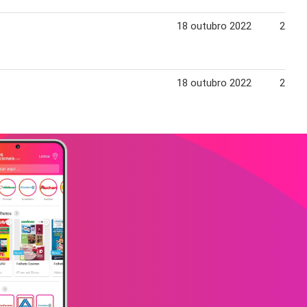
18 outubro 2022
24 ou
18 outubro 2022
24 ou