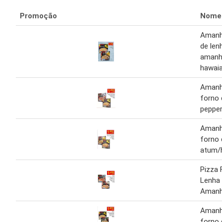
Promoção
Nome
Amanh
de len
amanh
hawai
Amanh
forno 
peppe
Amanh
forno 
atum/
Pizza 
Lenha 
Amanh
Amanh
forno 