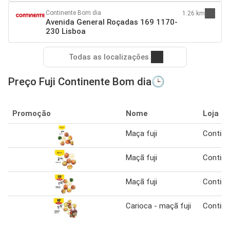
Continente Bom dia
1.26 km
Avenida General Roçadas 169 1170-
230 Lisboa
Todas as localizações
Preço Fuji Continente Bom dia🕒
Promoção
Nome
Loja
Maça fuji
Contine
Maçã fuji
Contine
Maçã fuji
Contine
Carioca - maçã fuji
Contine