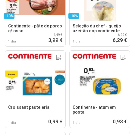
-10%
-10%
Continente - pâte de porco
Seleção du chef - queijo
c/ osso
azeitão dop continente
4,49 €
6,99 €
3,99 €
6,29 €
1 dia
1 dia
Croissant pasteleria
Continente - atum em
posta
0,99 €
0,93 €
1 dia
1 dia