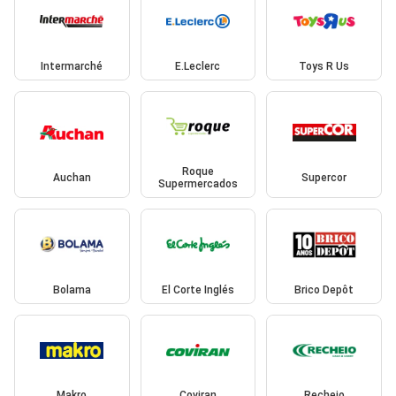
Intermarché
E.Leclerc
Toys R Us
Roque
Auchan
Supercor
Supermercados
Bolama
El Corte Inglés
Brico Depôt
Makro
Coviran
Recheio