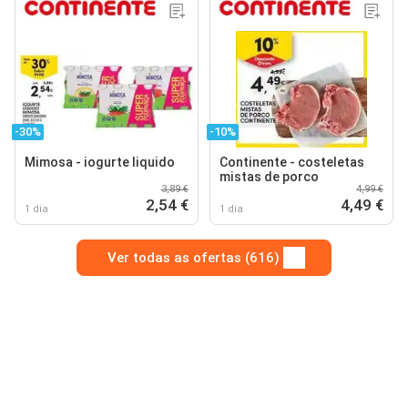
-30%
-10%
Mimosa - iogurte liquido
Continente - costeletas
mistas de porco
3,89 €
4,99 €
2,54 €
4,49 €
1 dia
1 dia
Ver todas as ofertas (616)