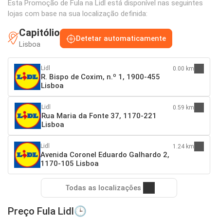
Esta Promoção de Fula na Lidl está disponível nas seguintes
lojas com base na sua localização definida:
Capitólio
Detetar automaticamente
Lisboa
Lidl
0.00 km
R. Bispo de Coxim, n.º 1, 1900-455
Lisboa
Lidl
0.59 km
Rua Maria da Fonte 37, 1170-221
Lisboa
Lidl
1.24 km
Avenida Coronel Eduardo Galhardo 2,
1170-105 Lisboa
Todas as localizações
Preço Fula Lidl🕒