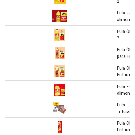
2 l
Fula - ol
alimenta
Fula Óle
2 l
Fula Óleo
para Fritu
Fula Óleo
Fritura 1 
Fula - ol
alimenta
Fula - ol
fritura
Fula Óleo
Fritura G