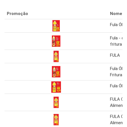
Promoção
Nome
Fula Óle
Fula - ol
fritura
FULA
Fula Óleo
Fritura
Fula Óle
FULA Ól
Alimentar
FULA Ól
Alimentar