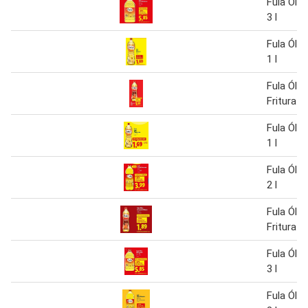
Fula Óle
3 l
Fula Óle
1 l
Fula Óleo
Fritura 1 
Fula Óle
1 l
Fula Óle
2 l
Fula Óleo
Fritura
Fula Óle
3 l
Fula Óle