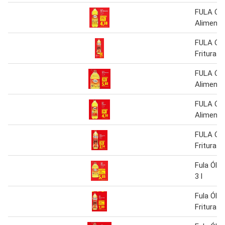
FULA Ól
Alimentar
FULA Óle
Fritura 1 
FULA Ól
Alimentar
FULA Ól
Alimentar
FULA Óle
Fritura 1 
Fula Óle
3 l
Fula Óleo
Fritura 1 