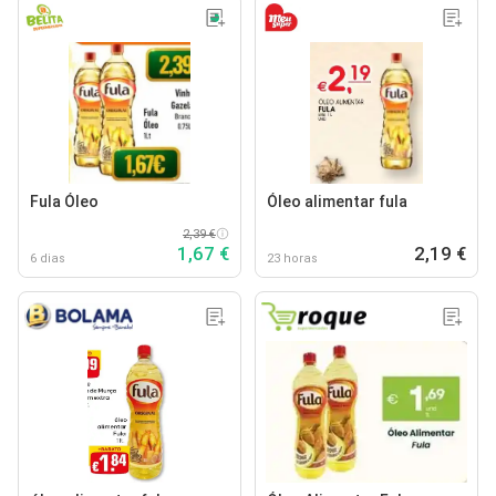
Fula Óleo
Óleo alimentar fula
2,39 €
1,67 €
2,19 €
6 dias
23 horas