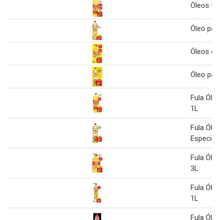
Óleos fu
Óleo para
Óleos e l
Óleo para
Fula Óle
1L
Fula Óle
Especial 
Fula Óle
3L
Fula Óle
1L
Fula Óleo