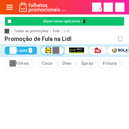
!
Baixe nosso aplicativo 📲
Todas as promoções
Fula
Lidl
Promoção de Fula na Lidl
Lojas
1
Filtros
Coco
Oleo
Spray
Fritura