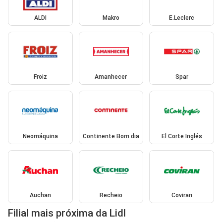
ALDI
Makro
E.Leclerc
Froiz
Amanhecer
Spar
Neomáquina
Continente Bom dia
El Corte Inglés
Auchan
Recheio
Coviran
Filial mais próxima da Lidl