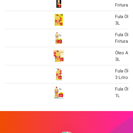
Fritura 1
Fula Óle
3L
Fula Óleo
Fritura 1
Óleo Ali
3L
Fula Óle
3 Litros
Fula Óle
1L