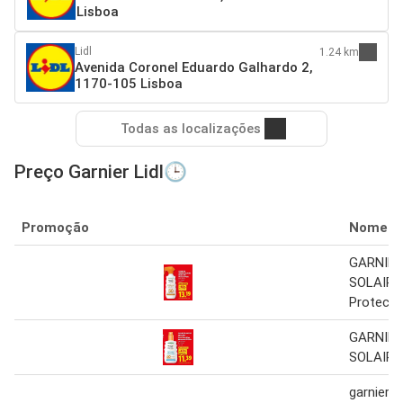
Lisboa
Lidl
1.24 km
Avenida Coronel Eduardo Galhardo 2,
1170-105 Lisboa
Todas as localizações
Preço Garnier Lidl🕒
Promoção
Nome
GARNIE
SOLAIRE
Protect 
GARNIE
SOLAIRE
garnier 