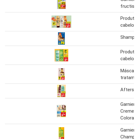
fructis
Produtos
cabelo ga
Shampoo
Produtos
cabelo ga
Máscara
tratamen
Aftersun
Garnier 
Creme d
Coloraç
Garnier F
Champô