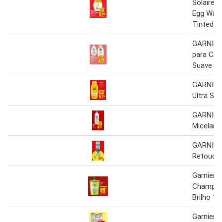
Solaire 
Egg Wate
Tinted 4
GARNIER
para Cria
Suave Ca
GARNIER
Ultra Su
GARNIER
Micelar 
GARNIER
Retouch 
Garnier F
Champô 
Brilho 1 l
Garnier 