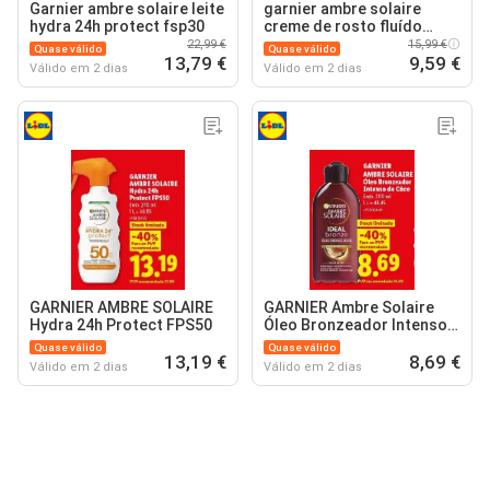
Garnier ambre solaire leite
garnier ambre solaire
hydra 24h protect fsp30
creme de rosto fluído
super uv fps50
22,99 €
15,99 €
Quase válido
Quase válido
13,79 €
9,59 €
Válido em 2 dias
Válido em 2 dias
GARNIER AMBRE SOLAIRE
GARNIER Ambre Solaire
Hydra 24h Protect FPS50
Óleo Bronzeador Intenso
de Côco
Quase válido
Quase válido
13,19 €
8,69 €
Válido em 2 dias
Válido em 2 dias