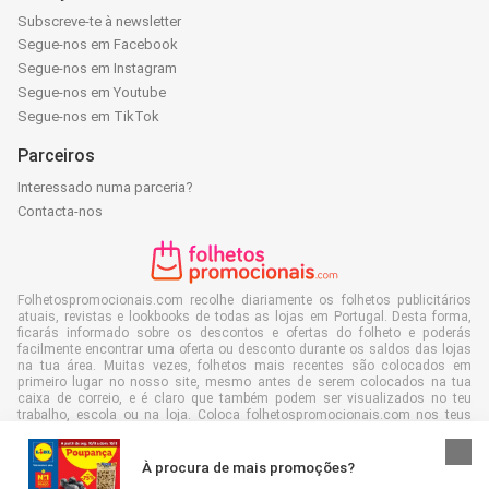
Subscreve-te à newsletter
Segue-nos em Facebook
Segue-nos em Instagram
Segue-nos em Youtube
Segue-nos em TikTok
Parceiros
Interessado numa parceria?
Contacta-nos
Folhetospromocionais.com recolhe diariamente os folhetos publicitários
atuais, revistas e lookbooks de todas as lojas em Portugal. Desta forma,
ficarás informado sobre os descontos e ofertas do folheto e poderás
facilmente encontrar uma oferta ou desconto durante os saldos das lojas
na tua área. Muitas vezes, folhetos mais recentes são colocados em
primeiro lugar no nosso site, mesmo antes de serem colocados na tua
caixa de correio, e é claro que também podem ser visualizados no teu
trabalho, escola ou na loja. Coloca folhetospromocionais.com nos teus
favoritos e economiza muito tempo e dinheiro. Ainda melhor, com a leitura
de folhetos de publicidade digital, também contribuis para reduzir o
desperdício de papel e isso é bom para o nosso ambiente.
À procura de mais promoções?