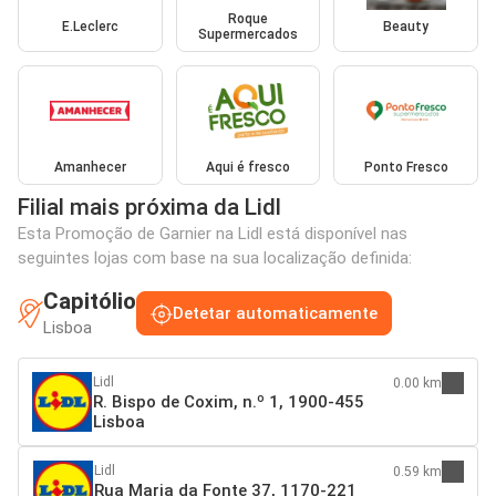
Roque
E.Leclerc
Beauty
Supermercados
Amanhecer
Aqui é fresco
Ponto Fresco
Filial mais próxima da Lidl
Esta Promoção de Garnier na Lidl está disponível nas
seguintes lojas com base na sua localização definida:
Capitólio
Detetar automaticamente
Lisboa
Lidl
0.00 km
R. Bispo de Coxim, n.º 1, 1900-455
Lisboa
Lidl
0.59 km
Rua Maria da Fonte 37, 1170-221