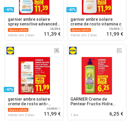
-40%
-40%
garnier ambre solaire
garnier ambre solaire
spray sensitive advanced
creme de rosto vitamina c
fsp50+
18,99 €
19,99 €
Quase válido
Quase válido
11,39 €
11,99 €
Válido em 2 dias
Válido em 2 dias
-40%
garnier ambre solaire
GARNIER Creme de
creme de rosto anti-
Pentear Fructis Hidra
imperfeições
Caracóis
19,99 €
Quase válido
11,99 €
6,25 €
Válido em 2 dias
1 dia