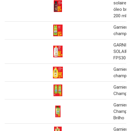
solaire i
óleo bro
200 ml
Garnier f
champô 
GARNIE
SOLAIRE 
FPS30
Garnier u
champô 
Garnier F
Champô
Garnier F
Champô 
Brilho
Garnier U