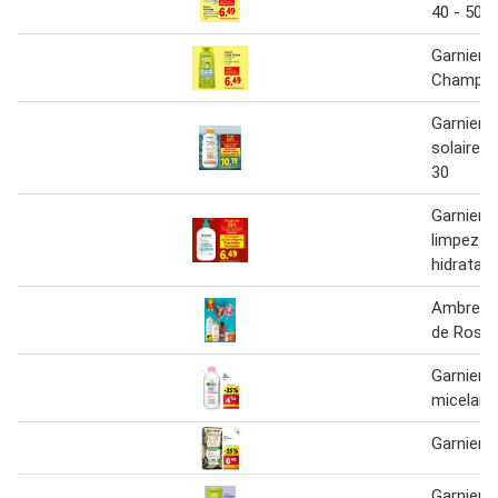
40 - 50 m
Garnier F
Champô 
Garnier 
solaire c
30
Garnier -
limpeza 
hidratan
Ambre So
de Rost
Garnier -
micelar
Garnier 
Garnier 