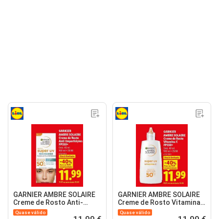
GARNIER AMBRE SOLAIRE
GARNIER AMBRE SOLAIRE
Creme de Rosto Anti-
Creme de Rosto Vitamina
Imperfeições FPS50+
C FPS50
Quase válido
Quase válido
11,99 €
11,99 €