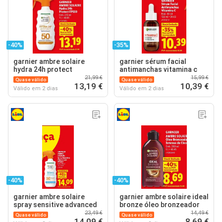
-40%
-35%
garnier ambre solaire
garnier sérum facial
hydra 24h protect
antimanchas vitamina c
21,99 €
15,99 €
Quase válido
Quase válido
13,19 €
10,39 €
Válido em 2 dias
Válido em 2 dias
-40%
-40%
garnier ambre solaire
garnier ambre solaire ideal
spray sensitive advanced
bronze óleo bronzeador
23,49 €
14,49 €
Quase válido
Quase válido
14,09 €
8,69 €