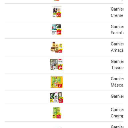
Garnier 
Creme C
Garnier 
Facial e
Garnier U
Amaciad
Garnier 
Tissue M
Garnier F
Máscara 
Garnier 
Garnier F
Champô
Garnier 