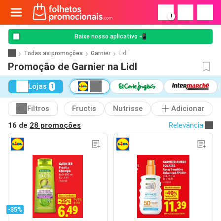
!
Baixe nosso aplicativo 📲
Todas as promoções
Garnier
Lidl
Promoção de Garnier na Lidl
Lojas
1
Filtros
Fructis
Nutrisse
Adicionar
16 de
28 promoções
Relevância
-35%