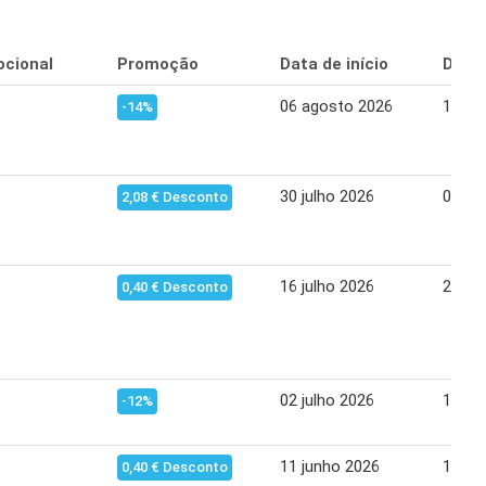
o
cional
Promoção
Data de início
Data 
06 agosto 2026
12 ag
-14%
30 julho 2026
05 ag
2,08 € Desconto
16 julho 2026
22 ju
0,40 € Desconto
02 julho 2026
10 ju
-12%
11 junho 2026
17 ju
0,40 € Desconto