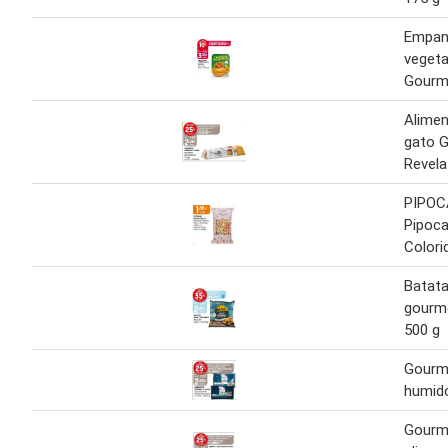
Empan
vegeta
Gourm
Alimen
gato 
Revela
PIPOC
Pipoc
Colori
Batata
gourm
500 g
Gourme
humido
Gourme