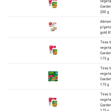
vegeta
Garde
200 g
Alime
p/gat
gold 8
Tiras 
vegeta
Garde
175 g
Tiras 
vegeta
Garde
175 g
Tiras 
vegeta
Garde
175 g