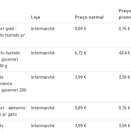
Preç
Loja
Preço normal
promo
t gold -
Intermarché
0,89 €
0,76 €
to humido p/
nto humido
Intermarché
6,72 €
4,64 €
o gourmet
80 g
ts
Intermarché
3,99 €
3,59 €
rianos
n gourmet 200
t - alimento
Intermarché
0,89 €
0,76 €
 p/ gato
ts
Intermarché
3,99 €
3,59 €