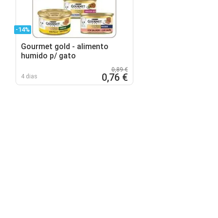
-14%
Gourmet gold - alimento
humido p/ gato
0,89 €
0,76 €
4 dias