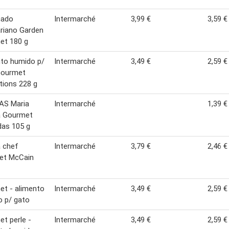
ado
Intermarché
3,99 €
3,59 €
riano Garden
et 180 g
to humido p/
Intermarché
3,49 €
2,59 €
Gourmet
tions 228 g
AS Maria
Intermarché
1,39 €
a Gourmet
das 105 g
 chef
Intermarché
3,79 €
2,46 €
et McCain
t - alimento
Intermarché
3,49 €
2,59 €
 p/ gato
t perle -
Intermarché
3,49 €
2,59 €