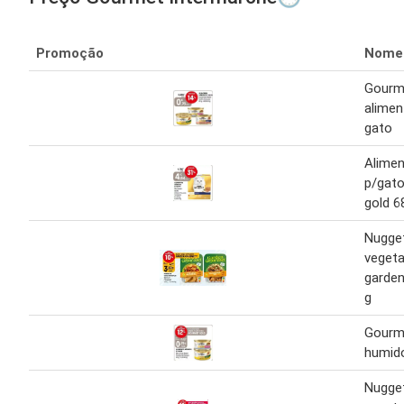
Promoção
Nome
Gourme
alimen
gato
Alime
p/gat
gold 6
Nugge
vegeta
garde
g
Gourme
humido
Nugge