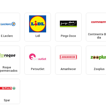
Continente 
E.Leclerc
Lidl
Pingo Doce
dia
Roque
Petoutlet
Amanhecer
Zooplus
permercados
Spar