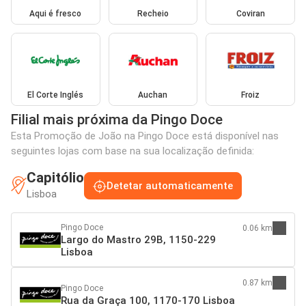
Aqui é fresco
Recheio
Coviran
El Corte Inglés
Auchan
Froiz
Filial mais próxima da Pingo Doce
Esta Promoção de João na Pingo Doce está disponível nas
seguintes lojas com base na sua localização definida:
Capitólio
Detetar automaticamente
Lisboa
Pingo Doce
0.06 km
Largo do Mastro 29B, 1150-229
Lisboa
0.87 km
Pingo Doce
Rua da Graça 100, 1170-170 Lisboa