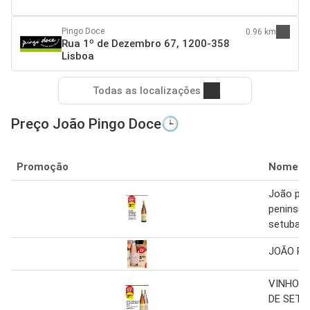
Pingo Doce
0.96 km
Rua 1º de Dezembro 67, 1200-358
Lisboa
Todas as localizações
Preço João Pingo Doce🕒
Promoção
Nome
João pire
peninsul
setubal
JOÃO PI
VINHO P
DE SETÚ