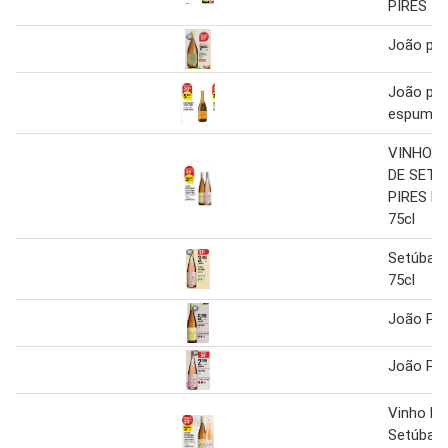
PIRES
João pire
João pire
espuman
VINHO P
DE SETÚ
PIRES B
75cl
Setúbal 
75cl
João Pire
João Pir
Vinho Pe
Setúbal 