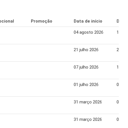
o
cional
Promoção
Data de início
Data 
04 agosto 2026
10 ag
21 julho 2026
27 ju
07 julho 2026
13 ju
01 julho 2026
06 ju
31 março 2026
07 abr
31 março 2026
07 abr