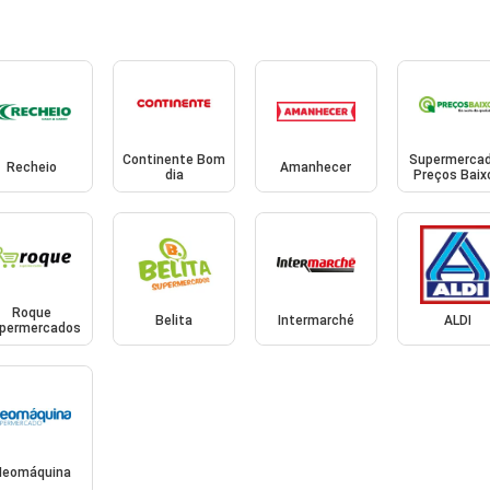
Continente Bom
Supermerca
Recheio
Amanhecer
dia
Preços Baix
Roque
Belita
Intermarché
ALDI
permercados
Neomáquina