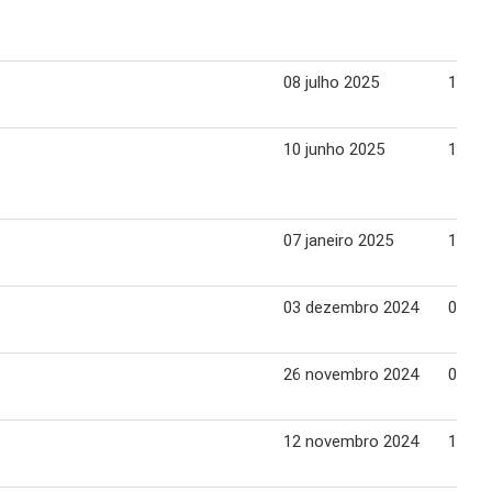
08 julho 2025
14 ju
10 junho 2025
16 ju
07 janeiro 2025
13 jan
03 dezembro 2024
09 de
26 novembro 2024
02 de
12 novembro 2024
18 no