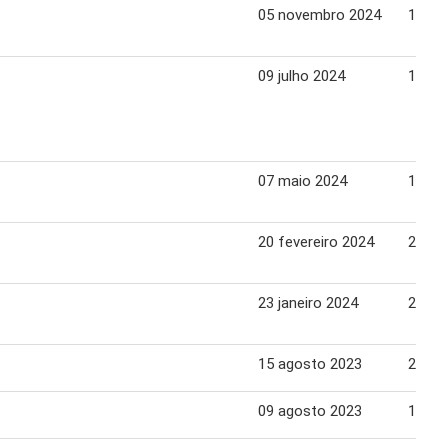
05 novembro 2024
11 no
09 julho 2024
15 ju
07 maio 2024
13 ma
20 fevereiro 2024
26 fe
23 janeiro 2024
29 jan
15 agosto 2023
21 ag
09 agosto 2023
15 ag