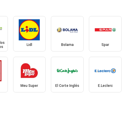
dos
Lidl
Bolama
Spar
os
Meu Super
El Corte Inglés
E.Leclerc