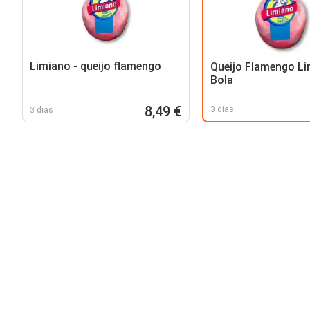
Limiano - queijo flamengo
Queijo Flamengo L
Bola
8,49 €
3 dias
3 dias