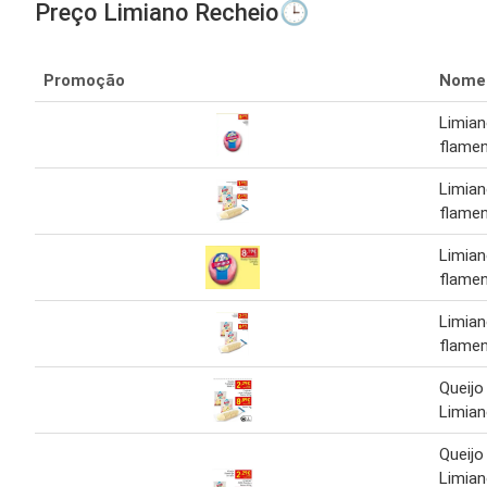
Preço Limiano Recheio🕒
Promoção
Nome
Limian
flame
Limian
flame
Limian
flame
Limian
flame
Queijo
Limian
Queijo
Limian