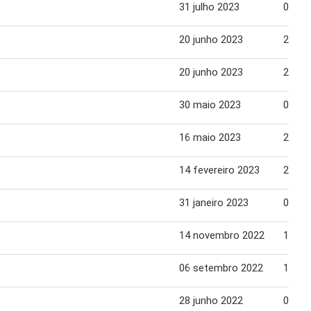
31 julho 2023
03 ag
20 junho 2023
26 ju
20 junho 2023
26 ju
30 maio 2023
05 ju
16 maio 2023
22 ma
14 fevereiro 2023
20 fe
31 janeiro 2023
06 fe
14 novembro 2022
17 no
06 setembro 2022
12 se
28 junho 2022
04 ju