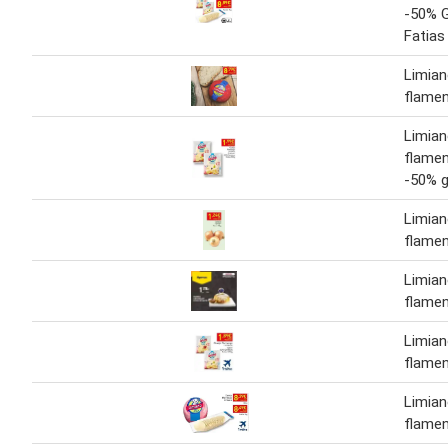
-50% 
Fatias
Limian
flame
Limian
flamen
-50% g
Limian
flame
Limian
flame
Limian
flame
Limian
flame