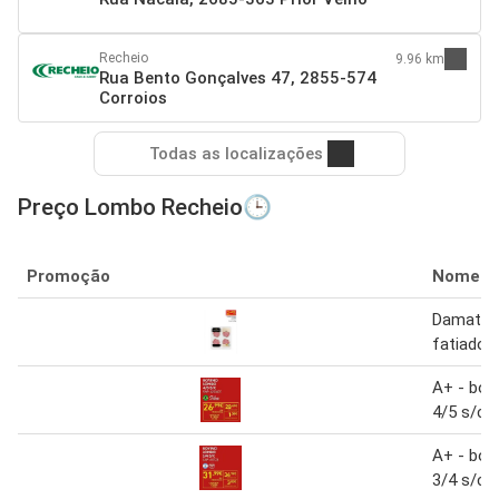
Recheio
9.96 km
Rua Bento Gonçalves 47, 2855-574
Corroios
Todas as localizações
Preço Lombo Recheio🕒
Promoção
Nome
Damatta
fatiado 
A+ - bov
4/5 s/c
A+ - bov
3/4 s/c