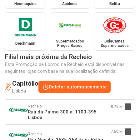
Neomáquina
Apolónia
Belita
Supermercados
GidaCarnes
Deichmann
Preços Baixos
Supermercados
Filial mais próxima da Recheio
Esta Promoção de Lombo na Recheio está disponível nas
seguintes lojas com base na sua localização definida:
Capitólio
Detetar automaticamente
Lisboa
Recheio
0.42 km
Rua da Palma 300 a, 1100-395
Lisboa
7.50 km
Recheio
Rua Nacala, 2685-363 Prior Velho