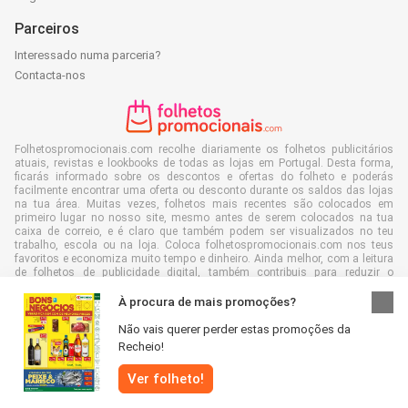
Parceiros
Interessado numa parceria?
Contacta-nos
Folhetospromocionais.com recolhe diariamente os folhetos publicitários
atuais, revistas e lookbooks de todas as lojas em Portugal. Desta forma,
ficarás informado sobre os descontos e ofertas do folheto e poderás
facilmente encontrar uma oferta ou desconto durante os saldos das lojas
na tua área. Muitas vezes, folhetos mais recentes são colocados em
primeiro lugar no nosso site, mesmo antes de serem colocados na tua
caixa de correio, e é claro que também podem ser visualizados no teu
trabalho, escola ou na loja. Coloca folhetospromocionais.com nos teus
favoritos e economiza muito tempo e dinheiro. Ainda melhor, com a leitura
de folhetos de publicidade digital, também contribuis para reduzir o
desperdício de papel e isso é bom para o nosso ambiente.
À procura de mais promoções?
Não vais querer perder estas promoções da
Recheio!
Todos os direitos reservados © Folhetospromocionais.com 2026 |
Aviso
|
Ver folheto!
Termos e Condições
|
Política de privacidade
|
Política de cookies