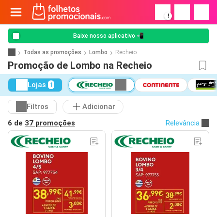
!
Baixe nosso aplicativo 📲
Todas as promoções
Lombo
Recheio
Promoção de Lombo na Recheio
Lojas
1
Filtros
Adicionar
6 de
37 promoções
Relevância