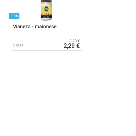
-30%
Vianeza - maionese
3,29 €
2,29 €
2 dias