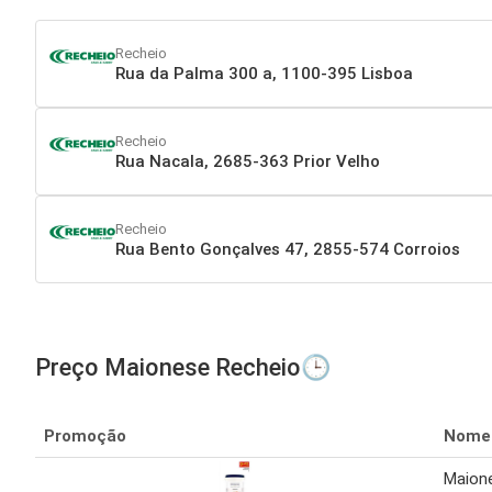
Recheio
Rua da Palma 300 a, 1100-395 Lisboa
Recheio
Rua Nacala, 2685-363 Prior Velho
Recheio
Rua Bento Gonçalves 47, 2855-574 Corroios
Preço Maionese Recheio🕒
Promoção
Nome
Maion