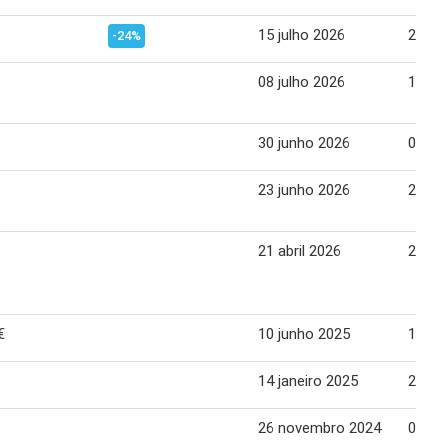
15 julho 2026
20 ju
-24%
08 julho 2026
13 ju
30 junho 2026
06 ju
23 junho 2026
29 ju
21 abril 2026
28 abr
€
10 junho 2025
16 ju
14 janeiro 2025
20 jan
26 novembro 2024
02 de