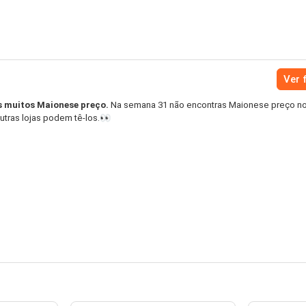
Ver 
s muitos Maionese preço.
Na semana 31 não encontras Maionese preço no
utras lojas podem tê-los.👀