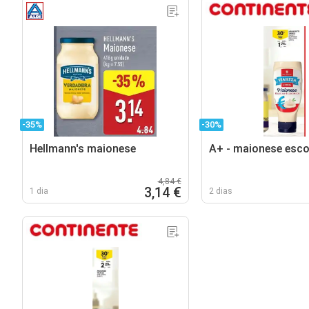
-35%
-30%
Hellmann's maionese
A+ - maionese esco
4,84 €
3,14 €
1 dia
2 dias