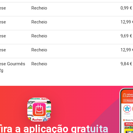
ese
Recheio
0,99 €
ese
Recheio
12,99 
ese
Recheio
9,69 €
ese
Recheio
12,99 
ese Gourmês
Recheio
9,84 €
2g
ira a aplicação gratuita