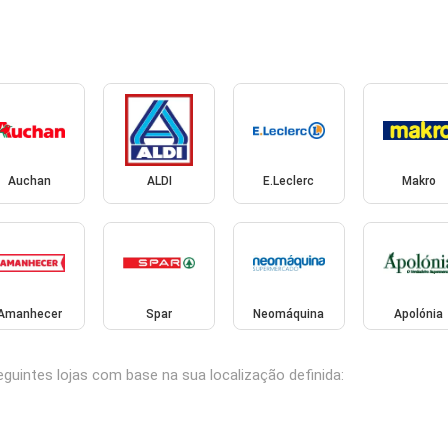
Auchan
ALDI
E.Leclerc
Makro
Amanhecer
Spar
Neomáquina
Apolónia
uintes lojas com base na sua localização definida: