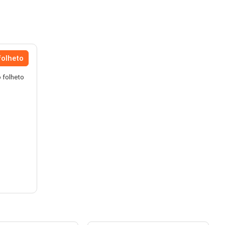
folheto
 folheto