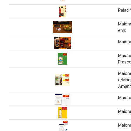
Paladi
Maion
emb
Maion
Maion
Frasco
Maion
c/Manj
Amanh
Maion
Maion
Maion