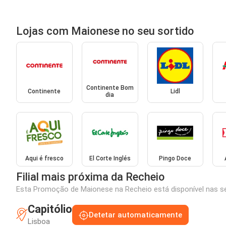
Lojas com Maionese no seu sortido
Continente Bom
Continente
Lidl
dia
Aqui é fresco
El Corte Inglés
Pingo Doce
Filial mais próxima da Recheio
Esta Promoção de Maionese na Recheio está disponível nas seg
Capitólio
Detetar automaticamente
Lisboa