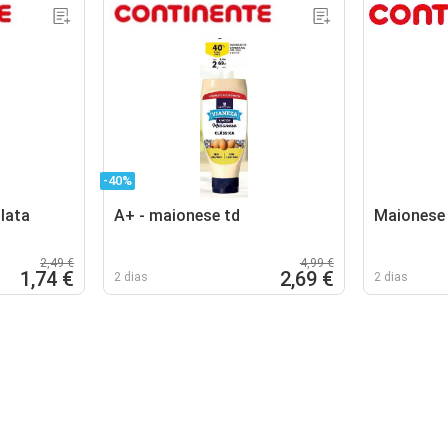
-40%
lata
A+ - maionese td
Maionese 
2,49 €
4,99 €
1,74 €
2,69 €
2 dias
2 dias