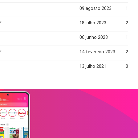
09 agosto 2023
15 ag
€
18 julho 2023
24 ju
06 junho 2023
12 ju
€
14 fevereiro 2023
20 fe
13 julho 2021
02 ag