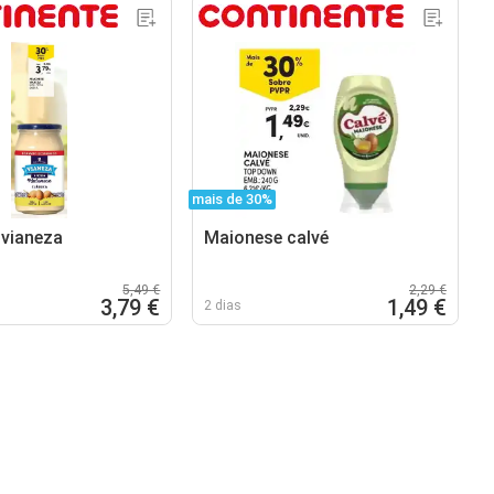
mais de 30%
vianeza
Maionese calvé
5,49 €
2,29 €
3,79 €
1,49 €
2 dias