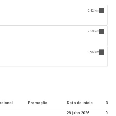
0.42 km
7.50 km
9.96 km
o
cional
Promoção
Data de início
Data 
28 julho 2026
03 ag