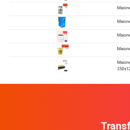
Maion
Maion
Maion
Maion
Maion
250x1
Transf