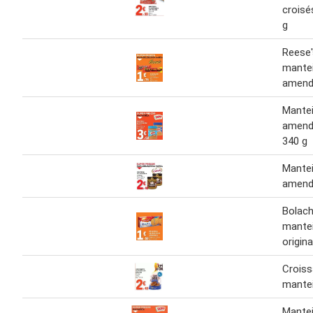
croisé
g
Reese'
mante
amend
Mante
amend
340 g
Mante
amend
Bolac
mante
origin
Croiss
mante
Mante