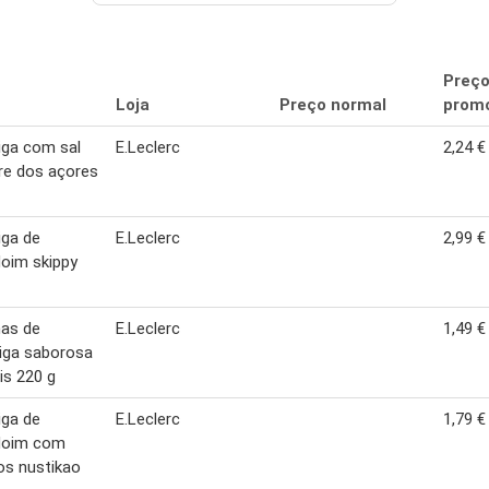
Preç
Loja
Preço normal
promo
iga com sal
E.Leclerc
2,24 €
re dos açores
iga de
E.Leclerc
2,99 €
oim skippy
has de
E.Leclerc
1,49 €
iga saborosa
ais 220 g
iga de
E.Leclerc
1,79 €
oim com
os nustikao