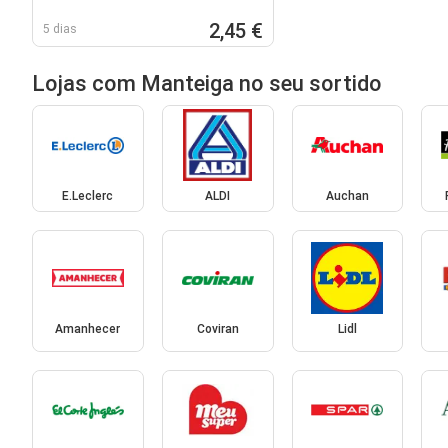
2,45 €
5 dias
Lojas com Manteiga no seu sortido
E.Leclerc
ALDI
Auchan
Amanhecer
Coviran
Lidl