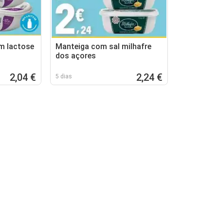
m lactose
Manteiga com sal milhafre
dos açores
2,04 €
2,24 €
5 dias