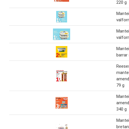
220 g
Mante
valfo
Mante
valfo
Mantei
barrar
Reese
mante
amendo
79 g
Mante
amend
340 g
Mante
bretan