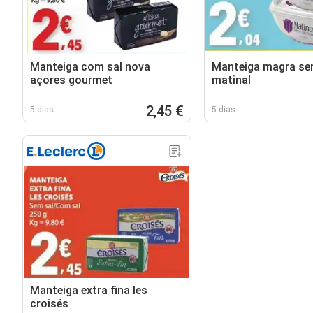
Manteiga com sal nova
Manteiga magra se
açores gourmet
matinal
2,45 €
5 dias
5 dias
Manteiga extra fina les
croisés