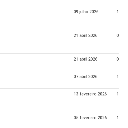
09 julho 2026
15 ju
21 abril 2026
03 ma
21 abril 2026
03 ma
07 abril 2026
15 abr
13 fevereiro 2026
15 fe
05 fevereiro 2026
11 fe