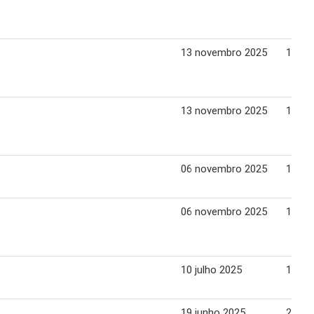
13 novembro 2025
19 no
13 novembro 2025
19 no
06 novembro 2025
12 no
06 novembro 2025
12 no
10 julho 2025
16 ju
19 junho 2025
25 ju