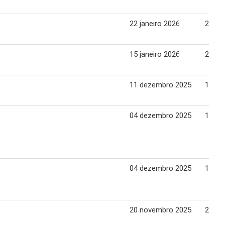
22 janeiro 2026
28 jan
15 janeiro 2026
21 jan
11 dezembro 2025
17 de
04 dezembro 2025
11 de
04 dezembro 2025
11 de
20 novembro 2025
26 no