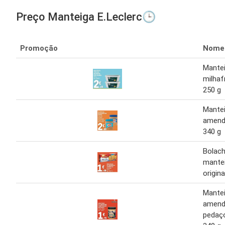
Preço Manteiga E.Leclerc🕒
Promoção
Nome
Mante
milhaf
250 g
Mante
amend
340 g
Bolac
mante
origin
Mante
amend
pedaç