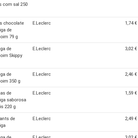
s com sal 250
s chocolate
E.Leclerc
1,74 €
iga de
oim 79 g
iga de
E.Leclerc
3,02 €
oim Skippy
iga de
E.Leclerc
2,46 €
oim 350 g
has de
E.Leclerc
1,59 €
iga saborosa
ais 220 g
ants de
E.Leclerc
2,49 €
iga
iga de
E.Leclerc
3,02 €