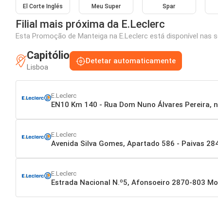
El Corte Inglés
Meu Super
Spar
Filial mais próxima da E.Leclerc
Esta Promoção de Manteiga na E.Leclerc está disponível nas se
Capitólio
Detetar automaticamente
Lisboa
E.Leclerc
EN10 Km 140 - Rua Dom Nuno Álvares Pereira, 
E.Leclerc
Avenida Silva Gomes, Apartado 586 - Paivas 2
E.Leclerc
Estrada Nacional N.º5, Afonsoeiro 2870-803 Mo