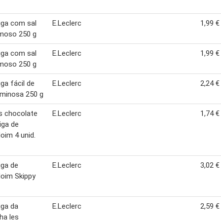
iga com sal
E.Leclerc
1,99 €
rmoso 250 g
iga com sal
E.Leclerc
1,99 €
rmoso 250 g
ga fácil de
E.Leclerc
2,24 €
 minosa 250 g
s chocolate
E.Leclerc
1,74 €
iga de
im 4 unid.
iga de
E.Leclerc
3,02 €
oim Skippy
iga da
E.Leclerc
2,59 €
ha les