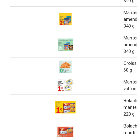
340 g
Mante
amend
340 g
Mante
amend
340 g
Croiss
60 g
Mante
valfo
Bolac
mante
220 g
Bolac
mante