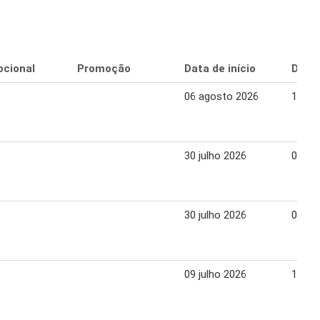
o
cional
Promoção
Data de início
Data 
06 agosto 2026
12 ag
30 julho 2026
05 ag
30 julho 2026
05 ag
09 julho 2026
15 ju