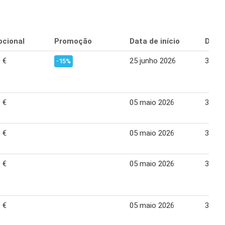
o
cional
Promoção
Data de início
Data 
 €
25 junho 2026
30 ju
-15%
 €
05 maio 2026
30 ju
 €
05 maio 2026
30 ju
 €
05 maio 2026
30 ju
 €
05 maio 2026
30 ju