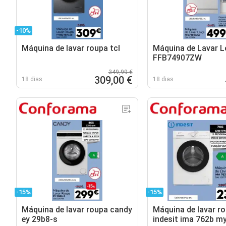
-10%
Máquina de lavar roupa tcl
Máquina de Lavar L
FFB74907ZW
349,99 €
309,00 €
18 dias
18 dias
-15%
-15%
Máquina de lavar roupa candy
Máquina de lavar r
ey 29b8-s
indesit ima 762b my