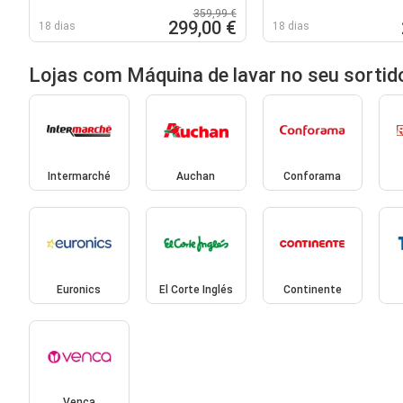
359,99 €
299,00 €
18 dias
18 dias
Lojas com Máquina de lavar no seu sortid
Intermarché
Auchan
Conforama
Euronics
El Corte Inglés
Continente
Venca