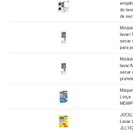
empilh
de lav
de sec
Módul
lavar/
secar 
para p
Módul
lavar/
secar
pratel
Máquin
Loiça
MDWP
JOCEL
Lavar 
JLL10