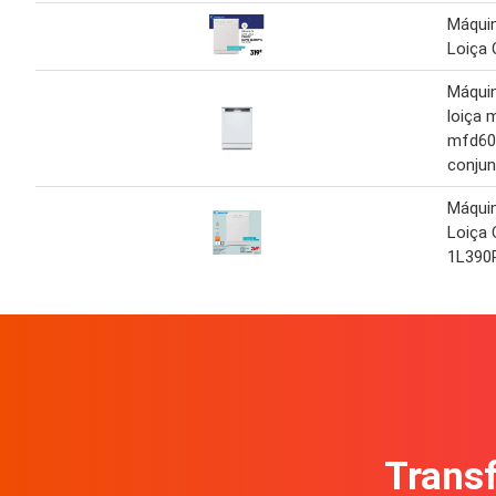
Máquin
Loiça
Máquin
loiça 
mfd60
conju
Máquin
Loiça
1L39
Transf