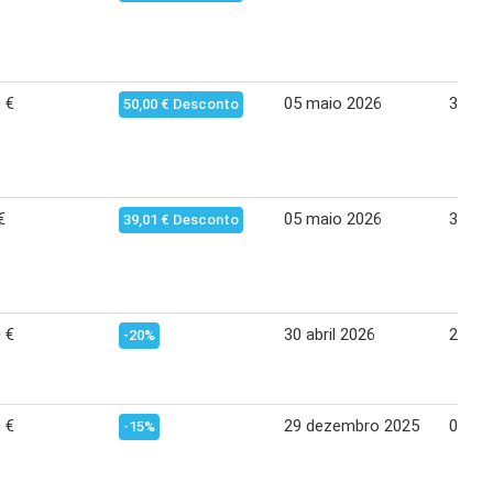
 €
05 maio 2026
30 ju
50,00 € Desconto
€
05 maio 2026
30 ju
39,01 € Desconto
 €
30 abril 2026
26 ma
-20%
 €
29 dezembro 2025
04 fe
-15%