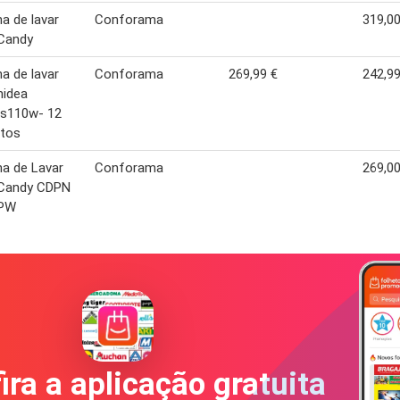
a de lavar
Conforama
319,00
 Candy
a de lavar
Conforama
269,99 €
242,99
midea
s110w- 12
ntos
a de Lavar
Conforama
269,00
 Candy CDPN
0PW
ira a aplicação gratuita