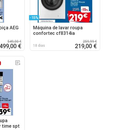
-15%
oiça AEG
Máquina de lavar roupa
confortec cf8314ia
549,00 €
259,99 €
499,00 €
219,00 €
18 dias
oupa
 time spt