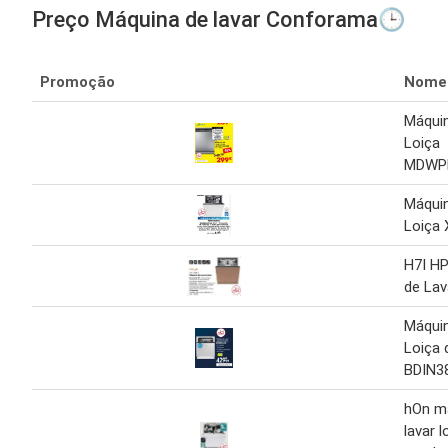
Preço Máquina de lavar Conforama🕒
Promoção
Nome
Máquin
Loiça
MDWP
Máquin
Loiça
H7I HP
de Lav
Máquin
Loiça 
BDIN3
hOn m
lavar l