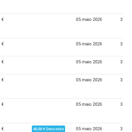
 €
05 maio 2026
30 ju
 €
05 maio 2026
30 ju
 €
05 maio 2026
30 ju
 €
05 maio 2026
30 ju
 €
05 maio 2026
30 ju
 €
05 maio 2026
30 ju
40,00 € Desconto