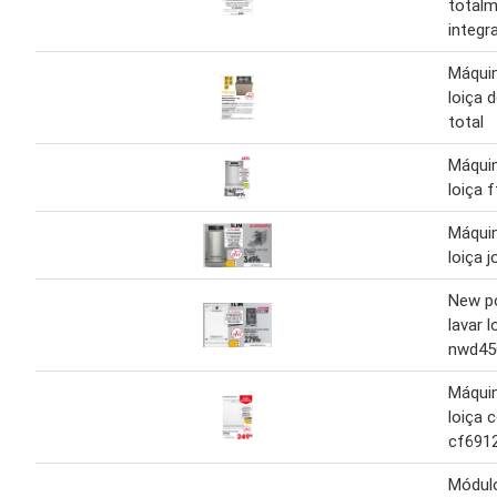
total
integr
Máquin
loiça 
total
Máquin
loiça
Máquin
loiça j
New p
lavar l
nwd45
Máquin
loiça 
cf691
Módul