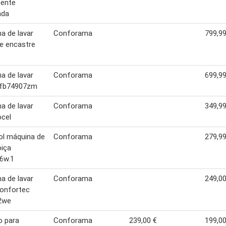
mente
ada
a de lavar
Conforama
799,99
de encastre
a de lavar
Conforama
699,99
 ffb74907zm
a de lavar
Conforama
349,99
ocel
ol máquina de
Conforama
279,99
oiça
6w.1
a de lavar
Conforama
249,00
confortec
2we
o para
Conforama
239,00 €
199,00