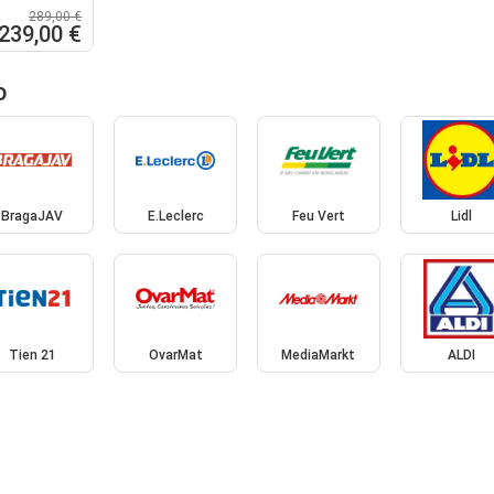
289,00 €
239,00 €
o
BragaJAV
E.Leclerc
Feu Vert
Lidl
Tien 21
OvarMat
MediaMarkt
ALDI